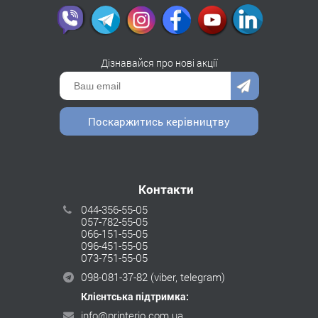
Дізнавайся про нові акції
Поскаржитись керівництву
Контакти
044-356-55-05
057-782-55-05
066-151-55-05
096-451-55-05
073-751-55-05
098-081-37-82
(viber, telegram)
Клієнтська підтримка:
info@printerio.com.ua