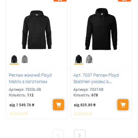
Реглан жіночий Floyd
Арт. 7037 Реглан Floyd
Matrix з логотипом
Skatmen унісекс з
логотипом
Артикул:
7033L-08
Артикул:
7037-08
Кількість:
112
Кількість:
678
від 1 549.76
₴
від 825.89
₴