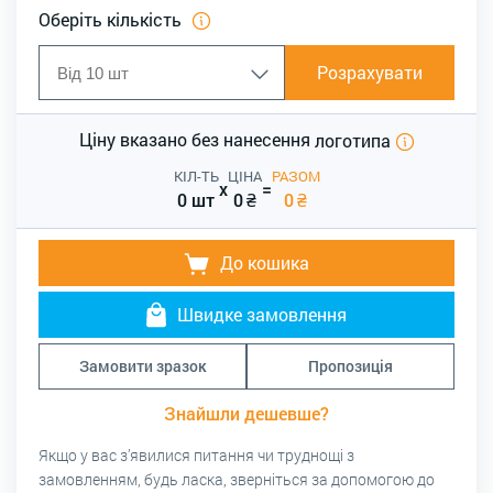
Оберіть кількість
Розрахувати
Ціну вказано без нанесення
логотипа
КІЛ-ТЬ
ЦІНА
РАЗОМ
x
=
0 шт
0
₴
0
₴
До кошика
Швидке замовлення
Замовити зразок
Пропозиція
Знайшли дешевше?
Якщо у вас з’явилися питання чи труднощі з
замовленням, будь ласка, зверніться за допомогою до