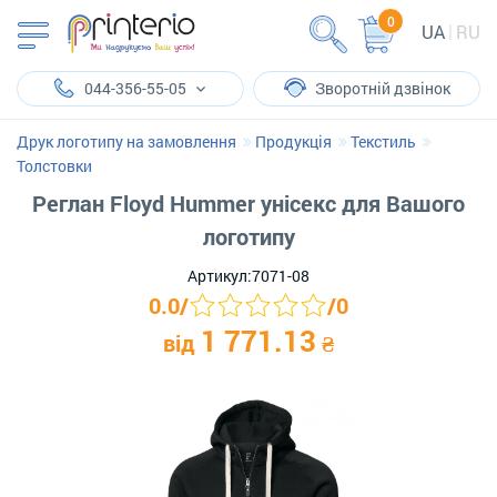
0
UA
RU
044-356-55-05
Зворотній дзвінок
Друк логотипу на замовлення
Продукція
Текстиль
Толстовки
Реглан Floyd Hummer унісекс для Вашого
логотипу
Артикул:
7071-08
0.0
/
/
0
1 771.13
від
₴