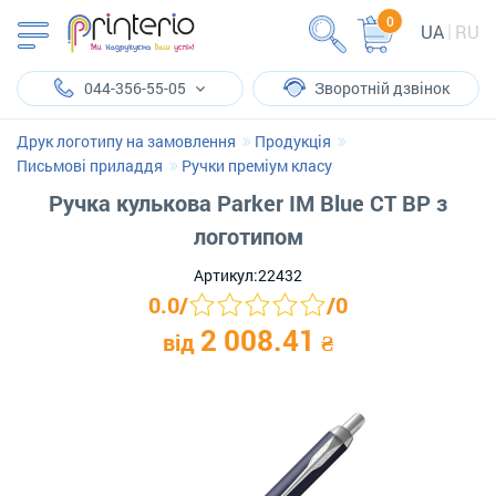
0
UA
RU
044-356-55-05
Зворотній дзвінок
Друк логотипу на замовлення
Продукція
Письмові приладдя
Ручки преміум класу
Ручка кулькова Parker IM Blue CT BP з
логотипом
Артикул:
22432
0.0
/
/
0
2 008.41
від
₴