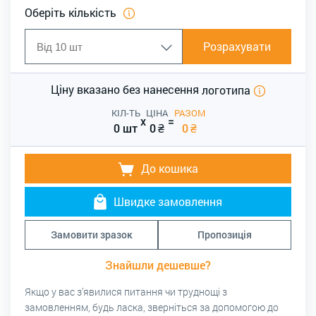
Оберіть кількість
Розрахувати
Ціну вказано без нанесення
логотипа
КІЛ-ТЬ
ЦІНА
РАЗОМ
x
=
0 шт
0
₴
0
₴
До кошика
Швидке замовлення
Замовити зразок
Пропозиція
Знайшли дешевше?
Якщо у вас з’явилися питання чи труднощі з
замовленням, будь ласка, зверніться за допомогою до