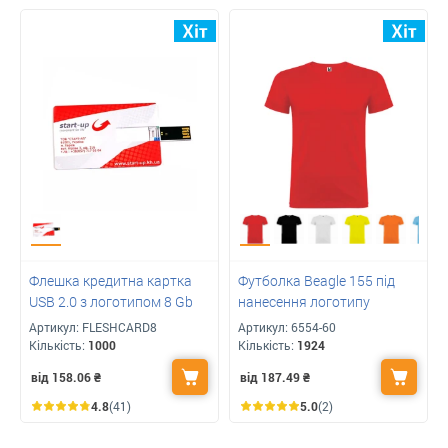
Флешка кредитна картка
Футболка Beagle 155 під
USB 2.0 з логотипом 8 Gb
нанесення логотипу
Артикул:
FLESHCARD8
Артикул:
6554-60
Кількість:
1000
Кількість:
1924
від 158.06
₴
від 187.49
₴
4.8
(41)
5.0
(2)