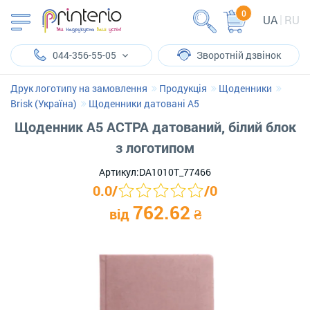
0
UA
RU
044-356-55-05
Зворотній дзвінок
Друк логотипу на замовлення
Продукція
Щоденники
Brisk (Україна)
Щоденники датовані А5
Щоденник А5 АСТРА датований, білий блок
з логотипом
Артикул:
DA1010T_77466
0.0
/
/
0
762.62
від
₴