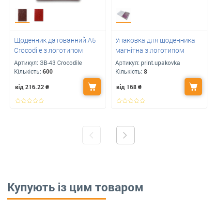
Щоденник датованний А5
Упаковка для щоденника
Crocodile з логотипом
магнітна з логотипом
Артикул:
ЗВ-43 Crocodile
Артикул:
print.upakovka
Кількість:
600
Кількість:
8
від 216.22
₴
від 168
₴
Купують із цим товаром