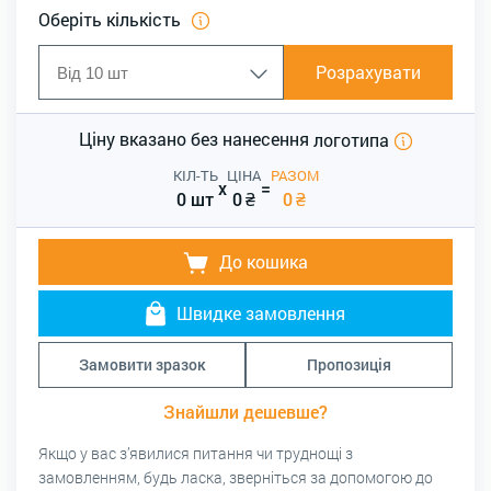
Оберіть кількість
Розрахувати
Ціну вказано без нанесення
логотипа
КІЛ-ТЬ
ЦІНА
РАЗОМ
x
=
0 шт
0
₴
0
₴
До кошика
Швидке замовлення
Замовити зразок
Пропозиція
Знайшли дешевше?
Якщо у вас з’явилися питання чи труднощі з
замовленням, будь ласка, зверніться за допомогою до