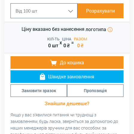
Розрахувати
Ціну вказано без нанесення
логотипа
КІЛ-ТЬ
ЦІНА
РАЗОМ
x
=
0 шт
0
₴
0
₴
До кошика
Швидке замовлення
Замовити зразок
Пропозиція
Знайшли дешевше?
Якщо у вас з’явилися питання чи труднощі з
замовленням, будь ласка, зверніться за допомогою до
наших менеджерів зручним для вас способом: за