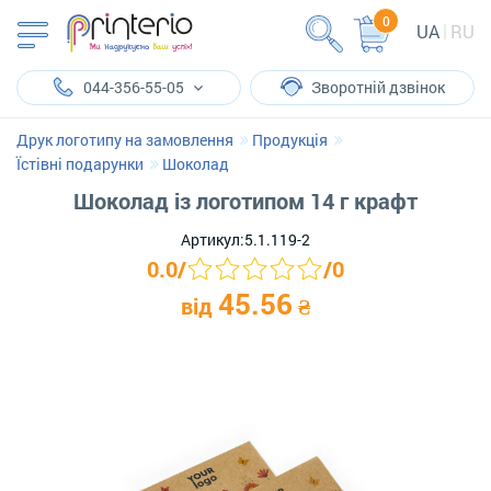
0
UA
RU
044-356-55-05
Зворотній дзвінок
Друк логотипу на замовлення
Продукція
Їстівні подарунки
Шоколад
Шоколад із логотипом 14 г крафт
Артикул:
5.1.119-2
0.0
/
/
0
45.56
від
₴