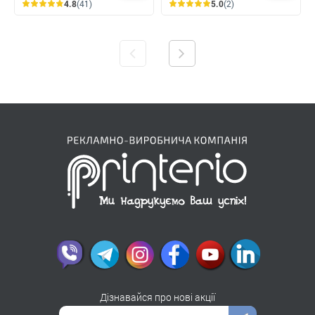
4.8
(41)
5.0
(2)
Дізнавайся про нові акції