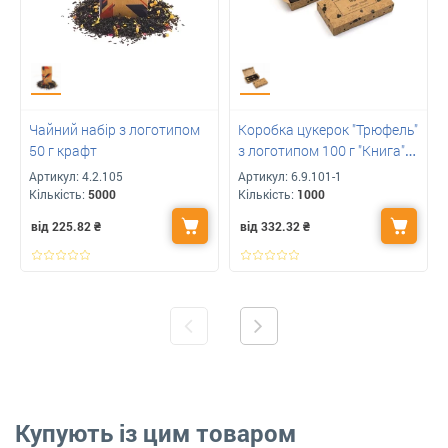
Чайний набір з логотипом
Коробка цукерок "Трюфель"
50 г крафт
з логотипом 100 г "Книга"
крафт
Артикул:
4.2.105
Артикул:
6.9.101-1
Кількість:
5000
Кількість:
1000
від 225.82
₴
від 332.32
₴
Купують із цим товаром