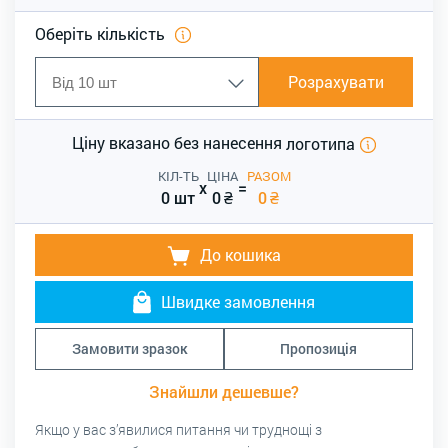
Оберіть кількість
Розрахувати
Ціну вказано без нанесення
логотипа
КІЛ-ТЬ
ЦІНА
РАЗОМ
x
=
0 шт
0
₴
0
₴
До кошика
Швидке замовлення
Замовити зразок
Пропозиція
Знайшли дешевше?
Якщо у вас з’явилися питання чи труднощі з