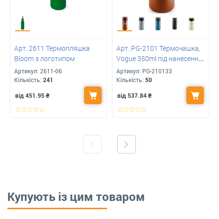
Арт. 2611 Термопляшка
Арт. PG-2101 Термочашка,
Bloom з логотипом
Vogue 350ml під нанесення
вашого логотипу
Артикул:
2611-06
Артикул:
PG-210133
Кількість:
241
Кількість:
50
від 451.95
₴
від 537.84
₴
Купують із цим товаром