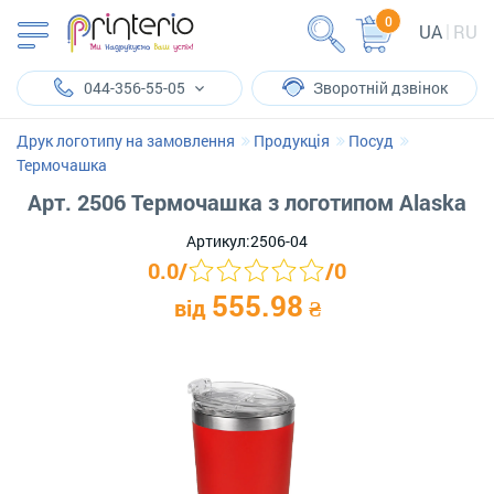
0
UA
RU
044-356-55-05
Зворотній дзвінок
Друк логотипу на замовлення
Продукція
Посуд
Термочашка
Арт. 2506 Термочашка з логотипом Alaska
Артикул:
2506-04
0.0
/
/
0
555.98
від
₴