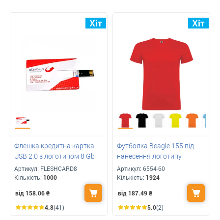
Флешка кредитна картка
Футболка Beagle 155 під
USB 2.0 з логотипом 8 Gb
нанесення логотипу
Артикул:
FLESHCARD8
Артикул:
6554-60
Кількість:
1000
Кількість:
1924
від 158.06
₴
від 187.49
₴
4.8
(41)
5.0
(2)