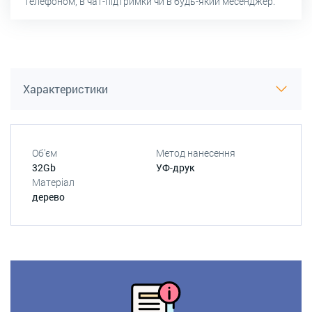
телефоном, в чат-підтримки чи в будь-який месенджер.
Характеристики
Об'єм
Метод нанесення
32Gb
УФ-друк
Матеріал
дерево