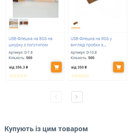
USB-Флешка на 8Gb на
USB-Флешка на 8Gb у
шнурку з логотипом
вигляді пробки з
логотипом
Артикул:
D-7.8
Артикул:
D-10.8
Кількість:
500
Кількість:
500
від 356.3
₴
від 350
₴
Купують із цим товаром