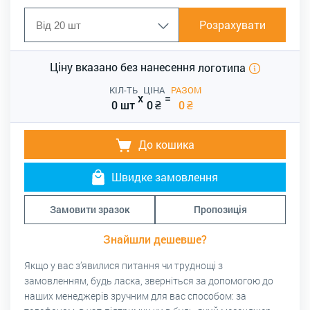
Розрахувати
Ціну вказано без нанесення
логотипа
КІЛ-ТЬ
ЦІНА
РАЗОМ
x
=
0 шт
0
₴
0
₴
До кошика
Швидке замовлення
Замовити зразок
Пропозиція
Знайшли дешевше?
Якщо у вас з’явилися питання чи труднощі з
замовленням, будь ласка, зверніться за допомогою до
наших менеджерів зручним для вас способом: за