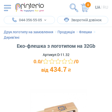
0
UA
RU
044-356-55-05
Зворотній дзвінок
Друк логотипу на замовлення
Продукція
Флешки
Дерев'яні
Еко-флешка з логотипом на 32Gb
Артикул:
D-11.32
0.0
/
/
0
434.7
від
₴