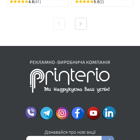
4.8
(41)
5.0
(2)
Дізнавайся про нові акції