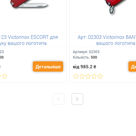
123 Victorinox ESCORT для
Арт: 02303 Victorinox BA
уку вашого логотипа
вашого логотипа
23
Артикул:
02303
00
Кількість:
500
₴
Детальніше
від 985.2
₴
Д