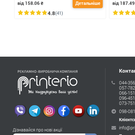
від 158.06
₴
Детальніше
від 187.49
4.8
(41)
Конта
044-356
057-782
066-151
096-451
073-751
098-081
Клієнтс
info@pr
Дізнавайся про нові акції