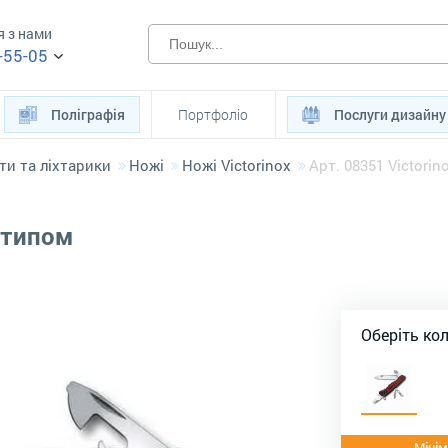
я з нами
-55-05
Поліграфія
Портфоліо
Послуги дизайну
ти та ліхтарики
Ножі
Ножі Victorinox
Арт. 08351 Victori
отипом
Оберіть ко
Мінім