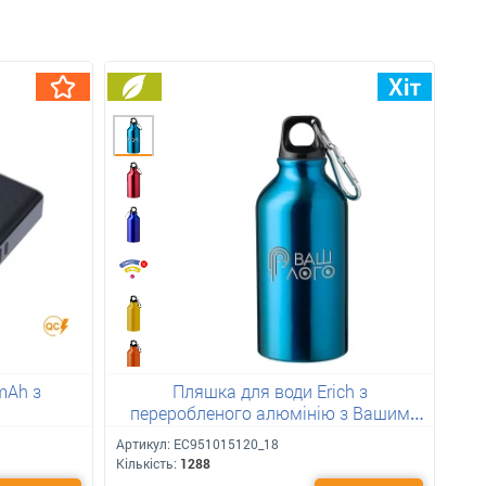
mAh з
Пляшка для води Erich з
переробленого алюмінію з Вашим
лого 400 мл
Артикул:
ЕС951015120_18
Кількість:
1288