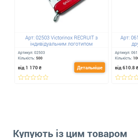
Арт: 02503 Victorinox RECRUIT з
Арт: 06
індивідуальним логотипом
др
Артикул:
02503
Артикул:
061
Кількість:
500
Кількість:
10
від 1 170
₴
Детальніше
від 610.8
Купують із цим товаром