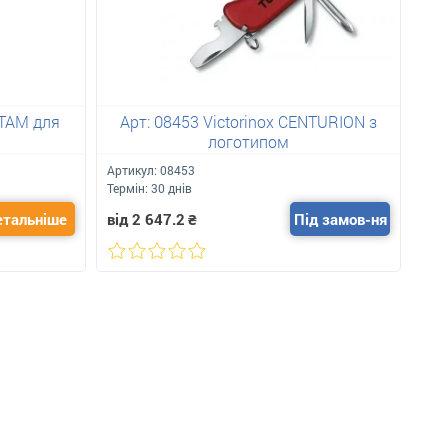
NTAM для
Арт: 08453 Victorinox CENTURION з
Арт
логотипом
Артикул:
08453
Арт
Термін:
30 днів
Кіль
етальніше
від 2 647.2
₴
Під замов-ня
від