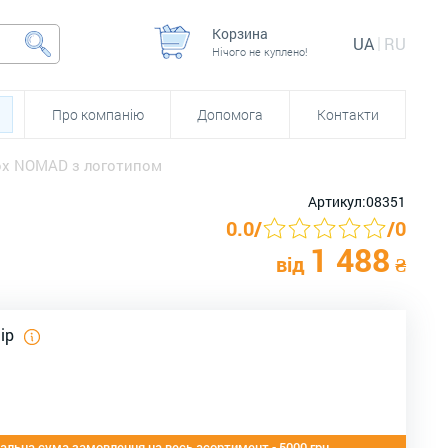
Корзина
UA
RU
Нічого не куплено!
Про компанію
Допомога
Контакти
nox NOMAD з логотипом
Артикул:
08351
0.0
/
/
0
1 488
від
₴
лір
альна сума замовлення на весь асортимент - 5000 грн.