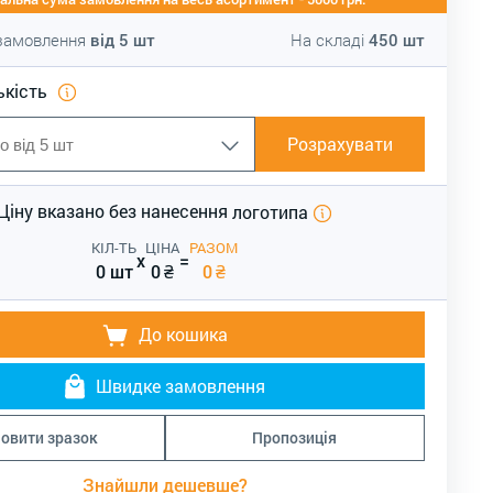
 замовлення
від
5
шт
На складі
450
шт
ькість
Розрахувати
Ціну вказано без нанесення
логотипа
КІЛ-ТЬ
ЦІНА
РАЗОМ
x
=
0 шт
0
₴
0
₴
До кошика
Швидке замовлення
овити зразок
Пропозиція
Знайшли дешевше?