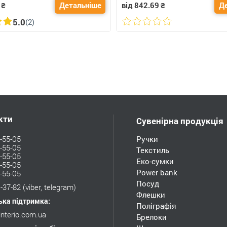
₴
Детальніше
від 842.69
₴
Д
5.0
(2)
кти
Сувенірна продукція
-55-05
Ручки
-55-05
Текстиль
-55-05
Еко-сумки
-55-05
Power bank
-55-05
Посуд
-37-82
(viber, telegram)
Флешки
ька підтримка:
Поліграфія
interio.com.ua
Брелоки