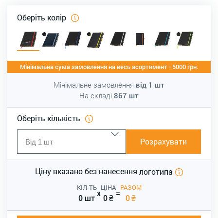
Оберіть колір
Мінімальна сума замовлення на весь асортимент - 5000 грн.
Мінімальне замовлення
від
1
шт
На складі
867
шт
Оберіть кількість
Розрахувати
Ціну вказано без нанесення
логотипа
КІЛ-ТЬ
ЦІНА
РАЗОМ
x
=
0 шт
0
₴
0
₴