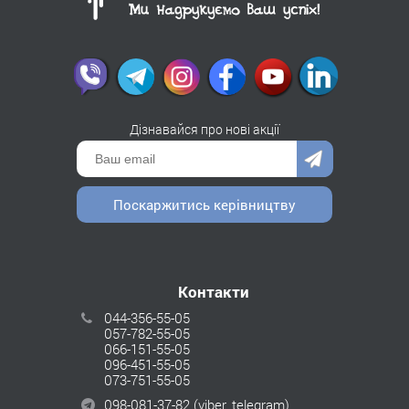
Дізнавайся про нові акції
Поскаржитись керівництву
Контакти
044-356-55-05
057-782-55-05
066-151-55-05
096-451-55-05
073-751-55-05
098-081-37-82
(viber, telegram)