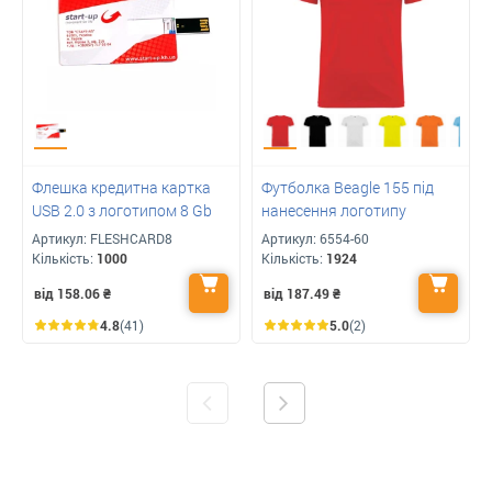
Флешка кредитна картка
Футболка Beagle 155 під
USB 2.0 з логотипом 8 Gb
нанесення логотипу
Артикул:
FLESHCARD8
Артикул:
6554-60
Кількість:
1000
Кількість:
1924
від 158.06
₴
від 187.49
₴
4.8
(41)
5.0
(2)