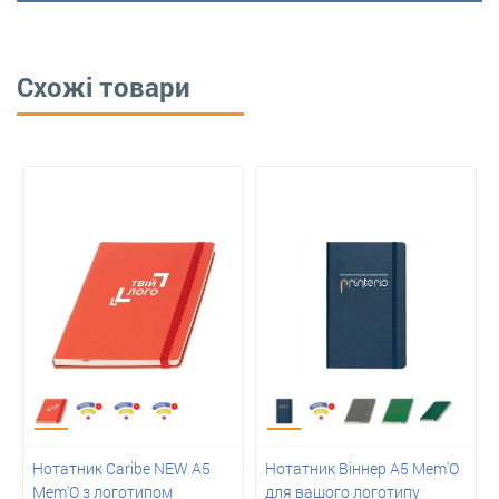
Схожі товари
Нотатник Caribe NEW А5
Нотатник Віннер А5 Mem'O
Mem'O з логотипом
для вашого логотипу