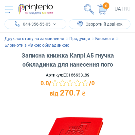
0
UA
RU
044-356-55-05
Зворотній дзвінок
Друк логотипу на замовлення
Продукція
Блокноти
Блокноти з м'якою обкладинкою
Записна книжка Капрі А5 гнучка
обкладинка для нанесення лого
Артикул:
ЕС166633_89
0.0
/
/
0
270.7
від
₴