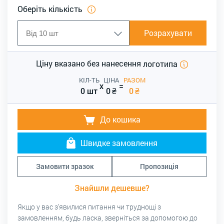
Оберіть кількість
Розрахувати
Ціну вказано без нанесення
логотипа
КІЛ-ТЬ
ЦІНА
РАЗОМ
x
=
0 шт
0
₴
0
₴
До кошика
Швидке замовлення
Замовити зразок
Пропозиція
Знайшли дешевше?
Якщо у вас з’явилися питання чи труднощі з
замовленням, будь ласка, зверніться за допомогою до