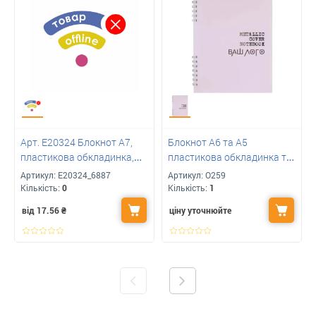
Арт. E20324 Блокнот А7,
Блокнот А6 та А5
пластикова обкладинка,
пластикова обкладинка та
верх. спіраль з логотипом
бічна спіраль з друком
Артикул:
E20324_6887
Артикул:
O259
логотипу 60 арк
Кількість:
0
Кількість:
1
від 17.56
₴
ціну уточнюйте