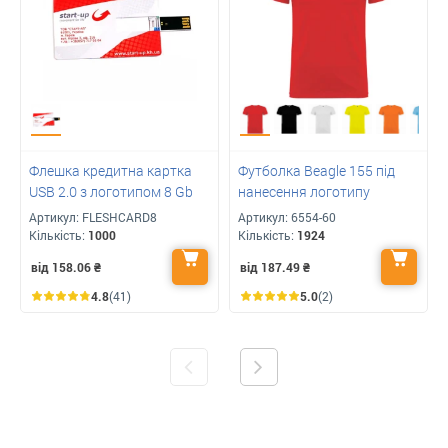
Флешка кредитна картка
Футболка Beagle 155 під
USB 2.0 з логотипом 8 Gb
нанесення логотипу
Артикул:
FLESHCARD8
Артикул:
6554-60
Кількість:
1000
Кількість:
1924
від 158.06
₴
від 187.49
₴
4.8
(41)
5.0
(2)