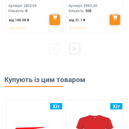
для вашого логотипу
Артикул:
2803-04
Артикул:
E983_60
Кількість:
0
Кількість:
508
від 146.08
₴
від 31.1
₴
Купують із цим товаром