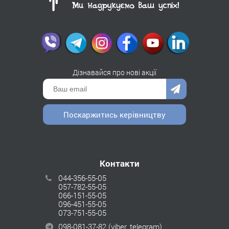
Дізнавайся про нові акції
Поскаржитись керівництву
Контакти
044-356-55-05
057-782-55-05
066-151-55-05
096-451-55-05
073-751-55-05
098-081-37-82
(viber, telegram)