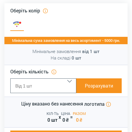
Оберіть колір
Мінімальна сума замовлення на весь асортимент - 5000 грн.
Мінімальне замовлення
від
1
шт
На складі
0
шт
Оберіть кількість
Розрахувати
Ціну вказано без нанесення
логотипа
КІЛ-ТЬ
ЦІНА
РАЗОМ
x
=
0 шт
0
₴
0
₴