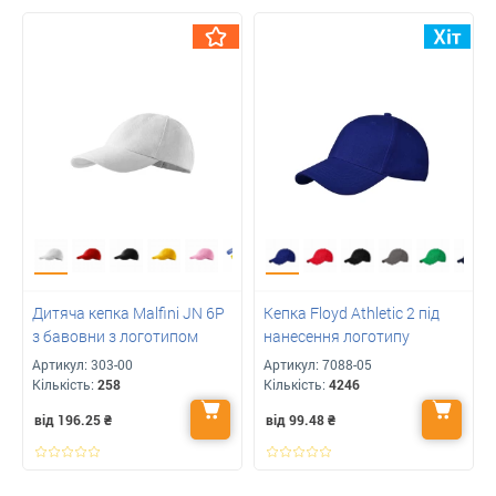
Дитяча кепка Malfini JN 6P
Кепка Floyd Athletic 2 під
з бавовни з логотипом
нанесення логотипу
Артикул:
303-00
Артикул:
7088-05
Кількість:
258
Кількість:
4246
від 196.25
₴
від 99.48
₴