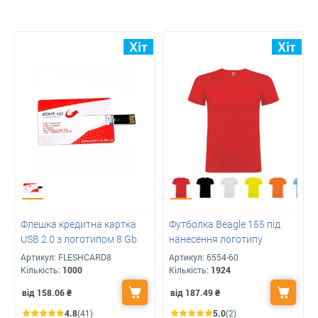
Флешка кредитна картка
Футболка Beagle 155 під
USB 2.0 з логотипом 8 Gb
нанесення логотипу
Артикул:
FLESHCARD8
Артикул:
6554-60
Кількість:
1000
Кількість:
1924
від 158.06
₴
від 187.49
₴
4.8
(41)
5.0
(2)