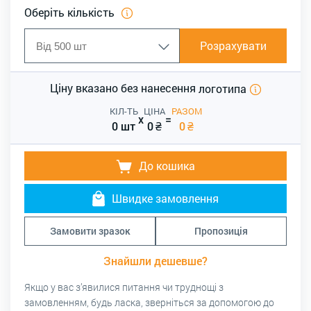
Оберіть кількість
Розрахувати
Ціну вказано без нанесення
логотипа
КІЛ-ТЬ
ЦІНА
РАЗОМ
x
=
0 шт
0
₴
0
₴
До кошика
Швидке замовлення
Замовити зразок
Пропозиція
Знайшли дешевше?
Якщо у вас з’явилися питання чи труднощі з
замовленням, будь ласка, зверніться за допомогою до