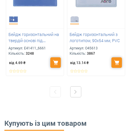
Бейдж горизонтальний на
Бейдж горизонтальний з
твердій основі під
логотипом, 90х54 мм, PVC
нанесення вашого
Артикул:
E41411_6661
Артикул:
O45613
логотипу
Кількість:
3248
Кількість:
3867
від 4.69
₴
від 13.14
₴
Купують із цим товаром