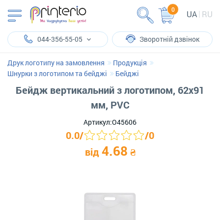
0
UA
RU
044-356-55-05
Зворотній дзвінок
Друк логотипу на замовлення
Продукція
Шнурки з логотипом та бейджі
Бейджі
Бейдж вертикальний з логотипом, 62х91
мм, PVC
Артикул:
O45606
0.0
/
/
0
4.68
від
₴