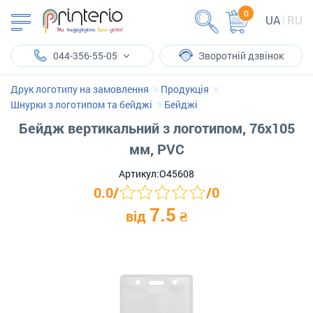
0
UA
RU
044-356-55-05
Зворотній дзвінок
Друк логотипу на замовлення
Продукція
Шнурки з логотипом та бейджі
Бейджі
Бейдж вертикальний з логотипом, 76х105
мм, PVC
Артикул:
O45608
0.0
/
/
0
7.5
від
₴