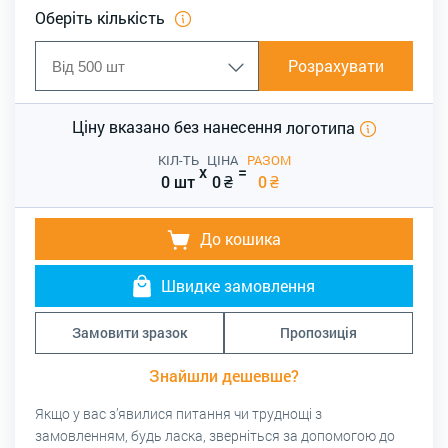
Оберіть кількість
Розрахувати
Ціну вказано без нанесення
логотипа
КІЛ-ТЬ
ЦІНА
РАЗОМ
x
=
0 шт
0
₴
0
₴
До кошика
Швидке замовлення
Замовити зразок
Пропозиція
Знайшли дешевше?
Якщо у вас з’явилися питання чи труднощі з
замовленням, будь ласка, зверніться за допомогою до