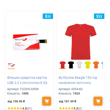
Флешка кредитна картка
Футболка Beagle 155 під
USB 2.0 з логотипом 8 Gb
нанесення логотипу
Артикул:
FLESHCARD8
Артикул:
6554-60
Кількість:
1000
Кількість:
1924
від 158.06
₴
від 187.49
₴
4.8
(41)
5.0
(2)