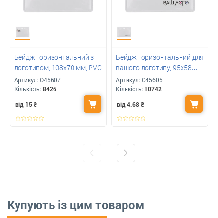
Бейдж горизонтальний з
Бейдж горизонтальний для
логотипом, 108х70 мм, PVC
вашого логотипу, 95х58
мм, PVC
Артикул:
O45607
Артикул:
O45605
Кількість:
8426
Кількість:
10742
від 15
₴
від 4.68
₴
Купують із цим товаром