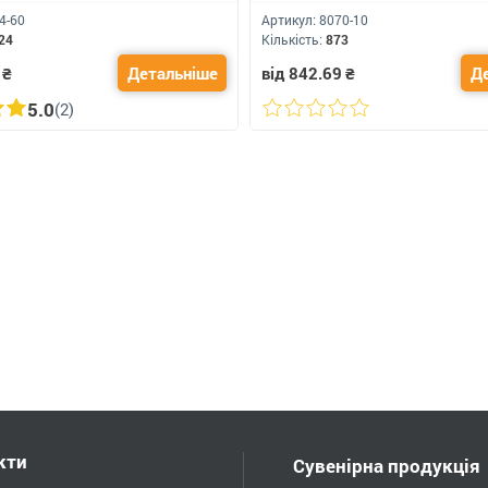
4-60
Артикул:
8070-10
24
Кількість:
873
₴
Детальніше
від 842.69
₴
Д
5.0
(2)
кти
Сувенірна продукція