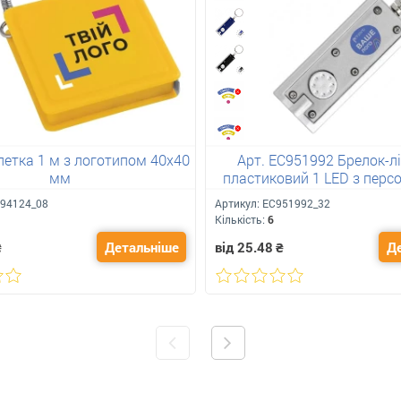
летка 1 м з логотипом 40х40
Арт. ЕС951992 Брелок-л
мм
пластиковий 1 LED з перс
логотипом
94124_08
Артикул:
ЕС951992_32
Кількість:
6
₴
Детальніше
від 25.48
₴
Д