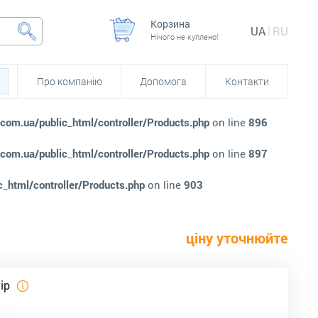
Корзина
UA
RU
Нічого не куплено!
Про компанію
Допомога
Контакти
.com.ua/public_html/controller/Products.php
on line
896
.com.ua/public_html/controller/Products.php
on line
897
c_html/controller/Products.php
on line
903
ціну уточнюйте
лір