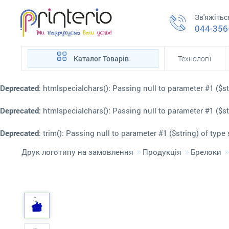
Зв'яжітьс
044-356
Каталог Товарів
Технології
Deprecated
: htmlspecialchars(): Passing null to parameter #1 ($st
Deprecated
: htmlspecialchars(): Passing null to parameter #1 ($st
Deprecated
: trim(): Passing null to parameter #1 ($string) of type
Друк логотипу на замовлення
Продукція
Брелоки