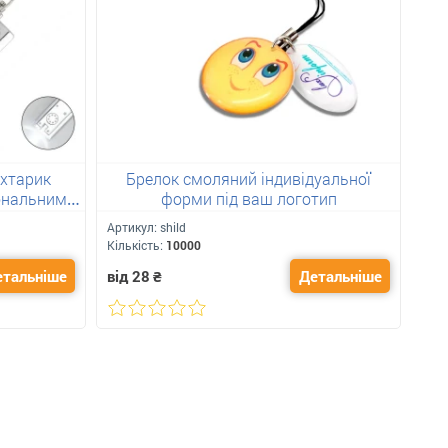
іхтарик
Брелок смоляний індивідуальної
Бр
ональним
форми під ваш логотип
Артикул:
shild
Арт
Кількість:
10000
Кіль
етальніше
від 28
₴
Детальніше
від