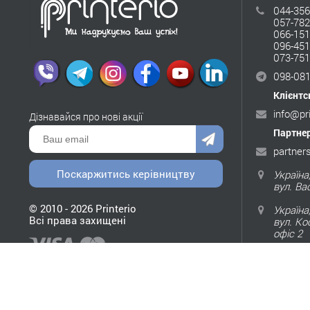
044-356
057-782
066-151
096-451
073-751
098-081
Клієнтс
info@pr
Дізнавайся про нові акції
Партнер
partner
Поскаржитись керівництву
Україна,
вул. Ва
© 2010 - 2026 Printerio
Україна,
Всі права захищені
вул. Ко
офіс 2
Україна,
пр-т Ае
Пн-Пт з
Сб, Нд 