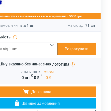
альна сума замовлення на весь асортимент - 5000 грн.
 замовлення
від
1
шт
На складі
71
шт
ькість
Розрахувати
Ціну вказано без нанесення
логотипа
КІЛ-ТЬ
ЦІНА
РАЗОМ
x
=
0 шт
0
₴
0
₴
До кошика
Швидке замовлення