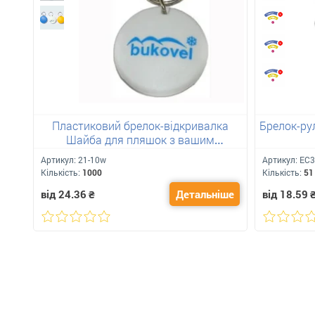
Пластиковий брелок-відкривалка
Брелок-ру
Шайба для пляшок з вашим
логотипом
Артикул:
21-10w
Артикул:
ЕС3
Кількість:
1000
Кількість:
51
від 24.36
₴
Детальніше
від 18.59