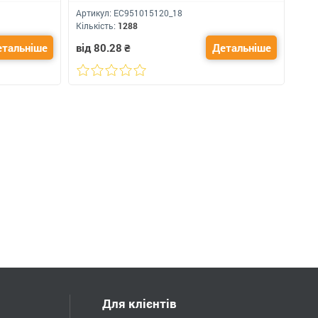
лого 400 мл
Артикул:
ЕС951015120_18
Кількість:
1288
етальніше
від 80.28
₴
Детальніше
Для клієнтів