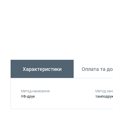
Характеристики
Оплата та д
Метод нанесення
Метод нан
УФ-друк
тамподру