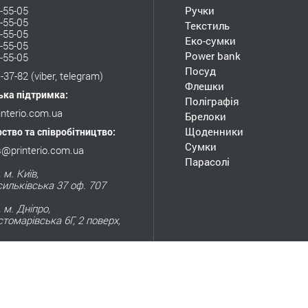
-55-05
Ручки
-55-05
Текстиль
-55-05
Еко-сумки
-55-05
Power bank
-55-05
Посуд
-37-82
(viber, telegram)
Флешки
ька підтримка:
Поліграфія
interio.com.ua
Брелоки
Щоденники
ство та співробітництво:
Сумки
s@printerio.com.ua
Парасолі
 м. Київ,
сильківська 37 оф. 707
 м. Дніпро,
стомарівська 6Г, 2 поверх,
 м. Харків,
рокосмічний 98, оф. 415
 9:30 до 17:00
- вихідний