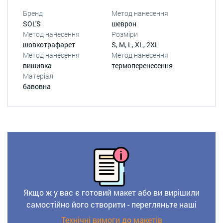
Бренд
Метод нанесення
SOL'S
шеврон
Метод нанесення
Розміри
шовкотрафарет
S, M, L, XL, 2XL
Метод нанесення
Метод нанесення
вишивка
термоперенесення
Матеріал
бавовна
Якщо ж у вас є готовий макет або ви вирішили
самостійно його створити - перегляньте наші
Технічні вимоги до макетів