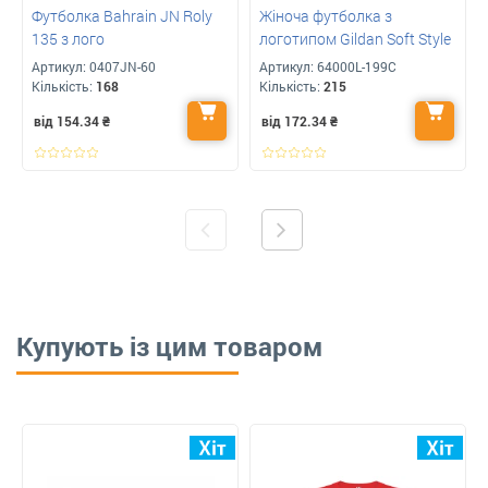
Футболка Bahrain JN Roly
Жіноча футболка з
135 з лого
логотипом Gildan Soft Style
Артикул:
0407JN-60
Артикул:
64000L-199C
Кількість:
168
Кількість:
215
від 154.34
₴
від 172.34
₴
Купують із цим товаром