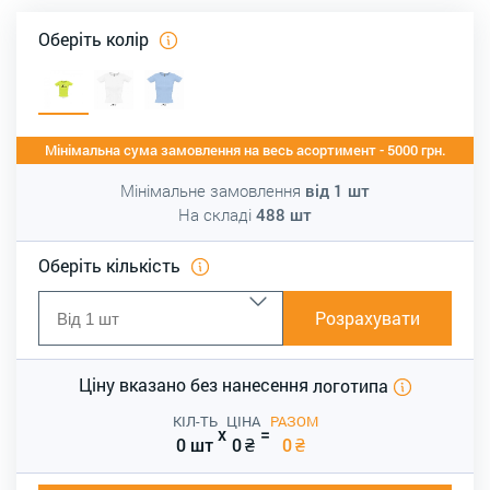
Оберіть колір
Мінімальна сума замовлення на весь асортимент - 5000 грн.
Мінімальне замовлення
від
1
шт
На складі
488
шт
Оберіть кількість
Розрахувати
Ціну вказано без нанесення
логотипа
КІЛ-ТЬ
ЦІНА
РАЗОМ
x
=
0 шт
0
₴
0
₴