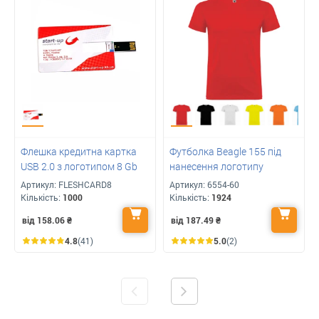
Флешка кредитна картка
Футболка Beagle 155 під
USB 2.0 з логотипом 8 Gb
нанесення логотипу
Артикул:
FLESHCARD8
Артикул:
6554-60
Кількість:
1000
Кількість:
1924
від 158.06
₴
від 187.49
₴
4.8
(41)
5.0
(2)