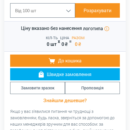
Розрахувати
Ціну вказано без нанесення
логотипа
КІЛ-ТЬ
ЦІНА
РАЗОМ
x
=
0 шт
0
₴
0
₴
До кошика
Швидке замовлення
Замовити зразок
Пропозиція
Знайшли дешевше?
Якщо у вас з’явилися питання чи труднощі з
замовленням, будь ласка, зверніться за допомогою до
наших менеджерів зручним для вас способом: за