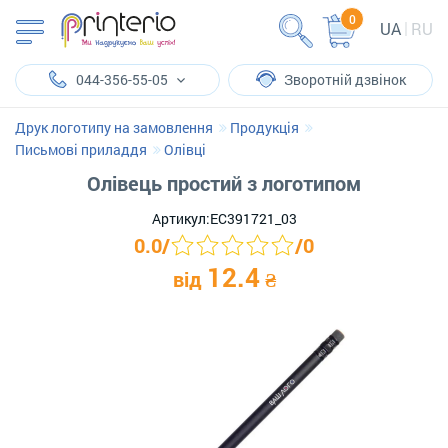
0
UA
RU
044-356-55-05
Зворотній дзвінок
Друк логотипу на замовлення
Продукція
Письмові приладдя
Олівці
Олівець простий з логотипом
Артикул:
ЕС391721_03
0.0
/
/
0
12.4
від
₴