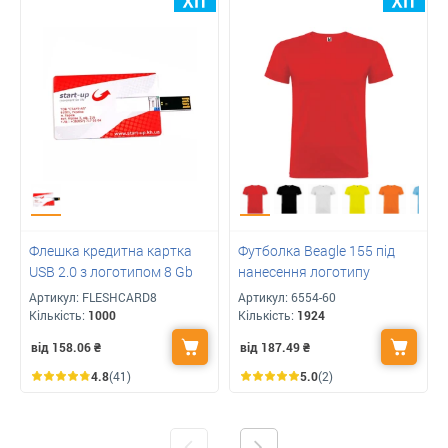
Флешка кредитна картка
Футболка Beagle 155 під
USB 2.0 з логотипом 8 Gb
нанесення логотипу
Артикул:
FLESHCARD8
Артикул:
6554-60
Кількість:
1000
Кількість:
1924
від 158.06
₴
від 187.49
₴
4.8
(41)
5.0
(2)