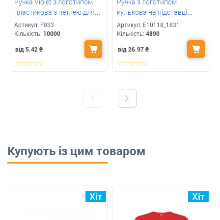
Ручка Violet з логотипом
Ручка з логотипом
пластикова з петлею для
кулькова на підставці
шнурка
Economix POST PEN
Артикул:
F033
Артикул:
E10118_1831
Кількість:
10000
Кількість:
4890
від 5.42
₴
від 26.97
₴
Купують із цим товаром