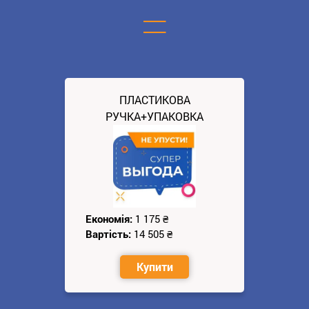
=
ПЛАСТИКОВА
РУЧКА+УПАКОВКА
Економія:
1 175
₴
Вартість:
14 505
₴
Купити