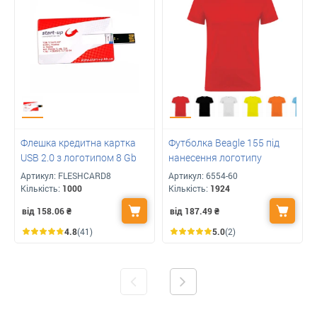
Флешка кредитна картка
Футболка Beagle 155 під
USB 2.0 з логотипом 8 Gb
нанесення логотипу
Артикул:
FLESHCARD8
Артикул:
6554-60
Кількість:
1000
Кількість:
1924
від 158.06
₴
від 187.49
₴
4.8
(41)
5.0
(2)