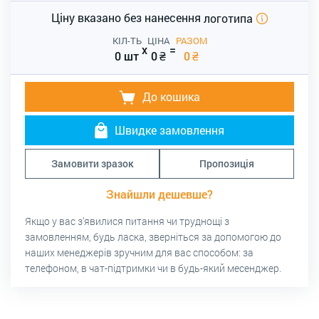
Ціну вказано без нанесення
логотипа
КІЛ-ТЬ
ЦІНА
РАЗОМ
x
=
0 шт
0
₴
0
₴
До кошика
Швидке замовлення
Замовити зразок
Пропозиція
Знайшли дешевше?
Якщо у вас з’явилися питання чи труднощі з
замовленням, будь ласка, зверніться за допомогою до
наших менеджерів зручним для вас способом: за
телефоном, в чат-підтримки чи в будь-який месенджер.