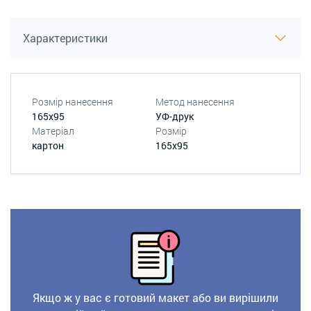
Характеристики
Розмір нанесення
Метод нанесення
165х95
УФ-друк
Матеріал
Розмір
картон
165х95
Якщо ж у вас є готовий макет або ви вирішили