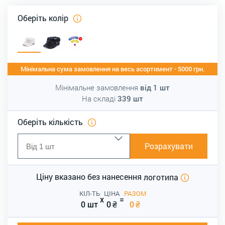
Оберіть колір
Мінімальна сума замовлення на весь асортимент - 5000 грн.
Мінімальне замовлення
від
1
шт
На складі
339
шт
Оберіть кількість
Розрахувати
Ціну вказано без нанесення
логотипа
КІЛ-ТЬ
ЦІНА
РАЗОМ
x
=
0 шт
0
₴
0
₴