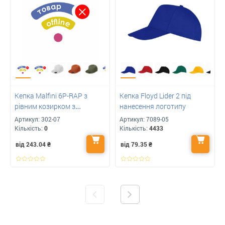
Кепка Malfini 6P-RAP з
Кепка Floyd Lider 2 під
рівним козирком з
нанесення логотипу
логотипом
Артикул:
302-07
Артикул:
7089-05
Кількість:
0
Кількість:
4433
від 243.04
₴
від 79.35
₴