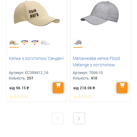
Кепка з логотипом 'Сендвіч'
Меланжева кепка Floyd
Melange з логотипом
Артикул:
ЕС399412_16
Артикул:
7006-10
Кількість:
257
Кількість:
410
від 98.15
₴
від 218.08
₴