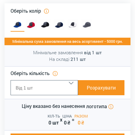
Оберіть колір
Мінімальна сума замовлення на весь асортимент - 5000 грн.
Мінімальне замовлення
від
1
шт
На складі
211
шт
Оберіть кількість
Розрахувати
Ціну вказано без нанесення
логотипа
КІЛ-ТЬ
ЦІНА
РАЗОМ
x
=
0 шт
0
₴
0
₴