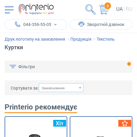
0
UA
RU
044-356-55-05
Зворотній дзвінок
Друк логотипу на замовлення
Продукція
Текстиль
Куртки
Фільтри
Сортувати за:
Замовчування
Printerio рекомендує