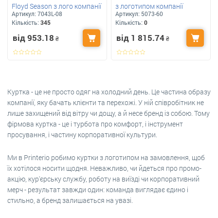
Floyd Season з лого компанії
з логотипом компанії
Артикул:
7043L-08
Артикул:
5073-60
Кількість:
345
Кількість:
0
від 953.18
від 1 815.74
₴
₴
Куртка - це не просто одяг на холодний день. Це частина образу
компанії, яку бачать клієнти та перехожі. У ній співробітник не
лише захищений від вітру чи дощу, а й несе бренд із собою. Тому
фірмова куртка - це і турбота про комфорт, і інструмент
просування, і частину корпоративної культури.
Ми в Printerio робимо куртки з логотипом на замовлення, щоб
їх хотілося носити щодня. Неважливо, чи йдеться про промо-
акцію, кур'єрську службу, роботу на виїзді чи корпоративний
мерч - результат завжди один: команда виглядає єдино і
стильно, а бренд залишається на увазі.