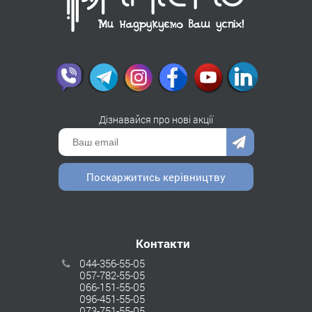
Дізнавайся про нові акції
Поскаржитись керівництву
Контакти
044-356-55-05
057-782-55-05
066-151-55-05
096-451-55-05
073-751-55-05