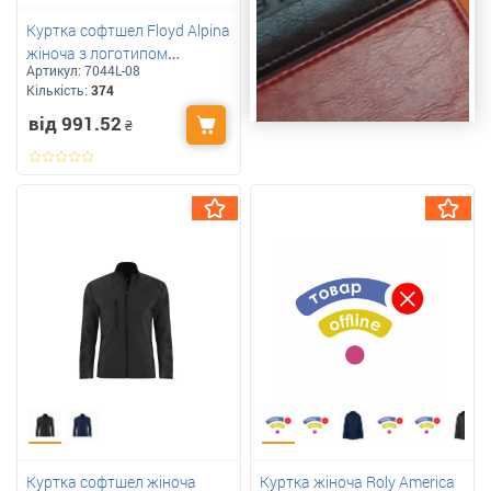
Куртка софтшел Floyd Alpina
жіноча з логотипом
Артикул:
7044L-08
компанії
Кількість:
374
від 991.52
₴
Куртка софтшел жіноча
Куртка жіноча Roly America