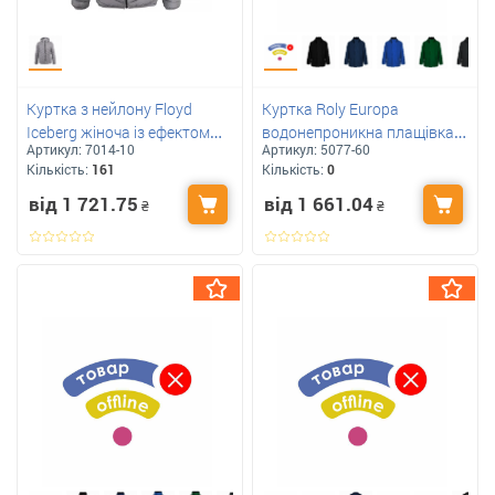
Куртка з нейлону Floyd
Куртка Roly Europa
Iceberg жіноча із ефектом
водонепроникна плащівка
Артикул:
7014-10
Артикул:
5077-60
пера для вашого логотипа
на підкладці з логотипом
Кількість:
161
Кількість:
0
від 1 721.75
від 1 661.04
₴
₴