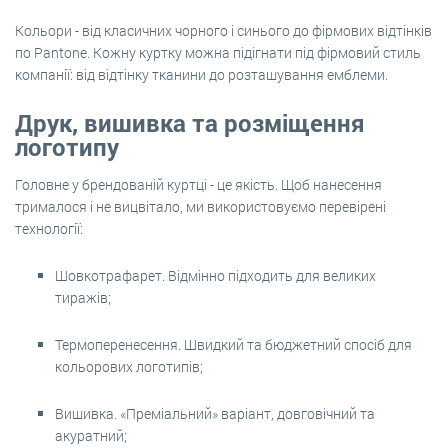
Кольори - від класичних чорного і синього до фірмових відтінків
по Pantone. Кожну куртку можна підігнати під фірмовий стиль
компанії: від відтінку тканини до розташування емблеми.
Друк, вишивка та розміщення
логотипу
Головне у брендованій куртці - це якість. Щоб нанесення
трималося і не вицвітало, ми використовуємо перевірені
технології:
Шовкотрафарет. Відмінно підходить для великих
тиражів;
Термоперенесення. Швидкий та бюджетний спосіб для
кольорових логотипів;
Вишивка. «Преміальний» варіант, довговічний та
акуратний;