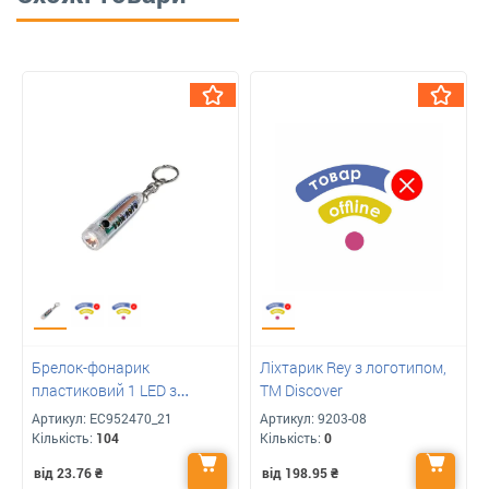
Брелок-фонарик
Ліхтарик Rey з логотипом,
пластиковий 1 LED з
TM Discover
логотипом Арт: ЕС952470
Артикул:
ЕС952470_21
Артикул:
9203-08
Кількість:
104
Кількість:
0
від 23.76
₴
від 198.95
₴