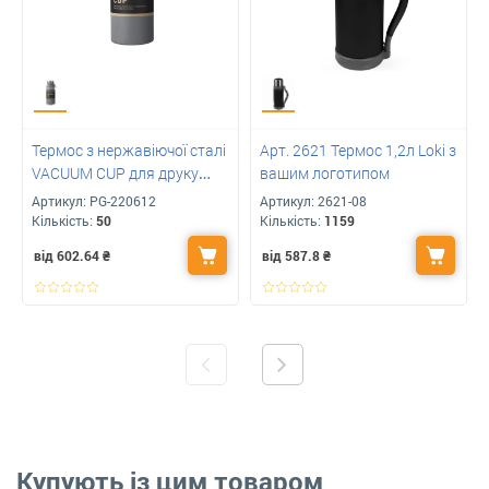
Термос з нержавіючої сталі
Арт. 2621 Термос 1,2л Loki з
VACUUM CUP для друку
вашим логотипом
вашого лого 500 мл
Артикул:
PG-220612
Артикул:
2621-08
Кількість:
50
Кількість:
1159
від 602.64
₴
від 587.8
₴
Купують із цим товаром