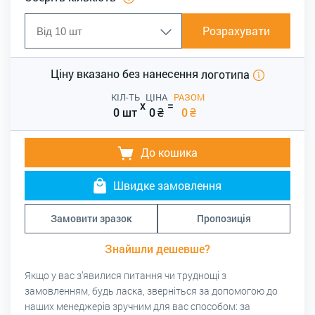
Розрахувати
Ціну вказано без нанесення
логотипа
КІЛ-ТЬ
ЦІНА
РАЗОМ
x
=
0 шт
0
₴
0
₴
До кошика
Швидке замовлення
Замовити зразок
Пропозиція
Знайшли дешевше?
Якщо у вас з’явилися питання чи труднощі з
замовленням, будь ласка, зверніться за допомогою до
наших менеджерів зручним для вас способом: за