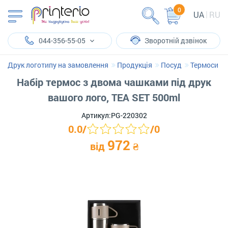
0
UA
RU
044-356-55-05
Зворотній дзвінок
Друк логотипу на замовлення
Продукція
Посуд
Термоси
Набір термос з двома чашками під друк
вашого лого, TEA SET 500ml
Артикул:
PG-220302
0.0
/
/
0
972
від
₴