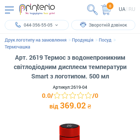
0
UA
RU
044-356-55-05
Зворотній дзвінок
Друк логотипу на замовлення
Продукція
Посуд
Термочашка
Арт. 2619 Термос з водонепроникним
світлодіодним дисплеєм температури
Smart з логотипом. 500 мл
Артикул:
2619-04
0.0
/
/
0
369.02
від
₴