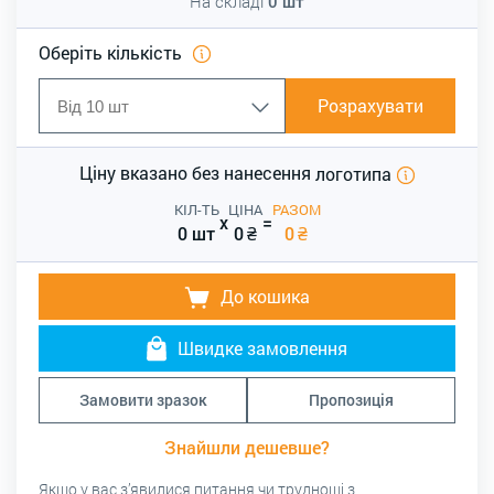
На складі
0
шт
Оберіть кількість
Розрахувати
Ціну вказано без нанесення
логотипа
КІЛ-ТЬ
ЦІНА
РАЗОМ
x
=
0 шт
0
₴
0
₴
До кошика
Швидке замовлення
Замовити зразок
Пропозиція
Знайшли дешевше?
Якщо у вас з’явилися питання чи труднощі з