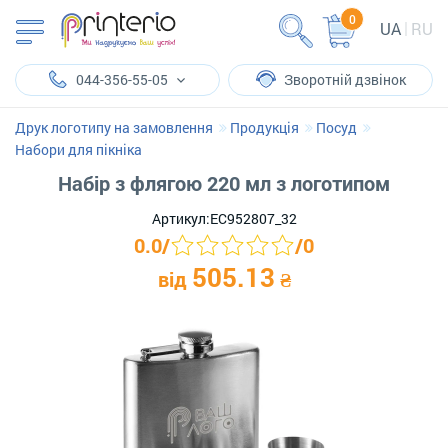
0
UA
RU
044-356-55-05
Зворотній дзвінок
Друк логотипу на замовлення
Продукція
Посуд
Набори для пікніка
Набір з флягою 220 мл з логотипом
Артикул:
ЕС952807_32
0.0
/
/
0
505.13
від
₴