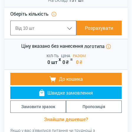
Оберіть кількість
Розрахувати
Ціну вказано без нанесення
логотипа
КІЛ-ТЬ
ЦІНА
РАЗОМ
x
=
0 шт
0
₴
0
₴
До кошика
Швидке замовлення
Замовити зразок
Пропозиція
Знайшли дешевше?
Якщо у вас з’явилися питання чи труднощі з