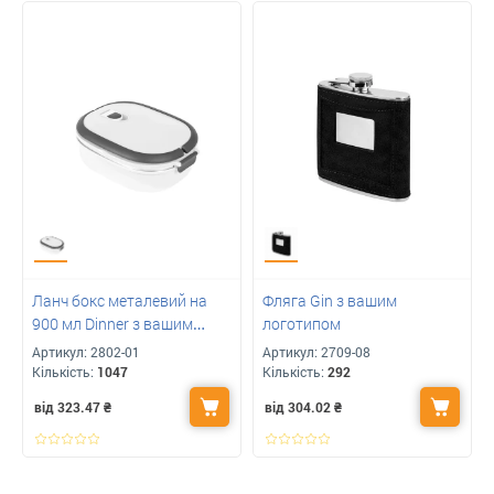
Ланч бокс металевий на
Фляга Gin з вашим
900 мл Dinner з вашим
логотипом
логотипом
Артикул:
2802-01
Артикул:
2709-08
Кількість:
1047
Кількість:
292
від 323.47
₴
від 304.02
₴