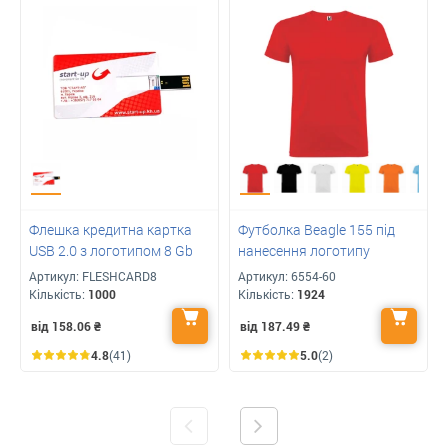
Флешка кредитна картка
Футболка Beagle 155 під
USB 2.0 з логотипом 8 Gb
нанесення логотипу
Артикул:
FLESHCARD8
Артикул:
6554-60
Кількість:
1000
Кількість:
1924
від 158.06
₴
від 187.49
₴
4.8
(41)
5.0
(2)