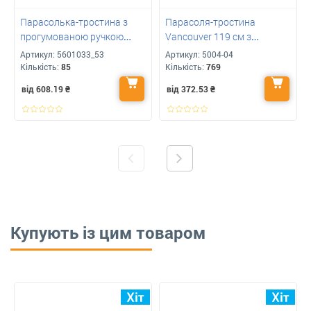
Парасолька-тростина з
Парасоля-тростина
прогумованою ручкою
Vancouver 119 см з
CANCAN для друку вашого
логотипом компанії
Артикул:
5601033_53
Артикул:
5004-04
логотипу
Кількість:
85
Кількість:
769
від 608.19
₴
від 372.53
₴
Купують із цим товаром