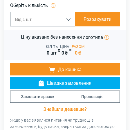
Оберіть кількість
Розрахувати
Ціну вказано без нанесення
логотипа
КІЛ-ТЬ
ЦІНА
РАЗОМ
x
=
0 шт
0
₴
0
₴
До кошика
Швидке замовлення
Замовити зразок
Пропозиція
Знайшли дешевше?
Якщо у вас з’явилися питання чи труднощі з
замовленням, будь ласка, зверніться за допомогою до