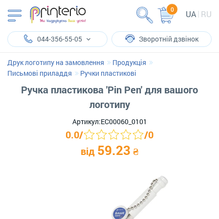
0
UA
RU
044-356-55-05
Зворотній дзвінок
Друк логотипу на замовлення
Продукція
Письмові приладдя
Ручки пластикові
Ручка пластикова 'Pin Pen' для вашого
логотипу
Артикул:
ЕС00060_0101
0.0
/
/
0
59.23
від
₴