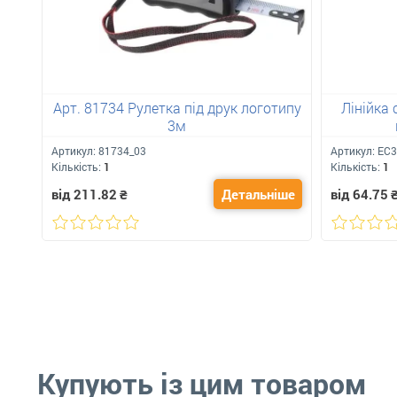
Арт. 81734 Рулетка під друк логотипу
Лінійка 
3м
Артикул:
81734_03
Артикул:
ЕС3
Кількість:
1
Кількість:
1
від 211.82
₴
Детальніше
від 64.75
Купують із цим товаром