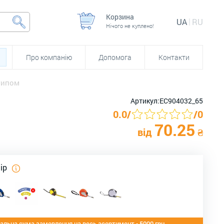
Корзина
UA
RU
Нічого не куплено!
Про компанію
Допомога
Контакти
типом
Артикул:
ЕС904032_65
0.0
/
/
0
70.25
від
₴
лір
альна сума замовлення на весь асортимент - 5000 грн.