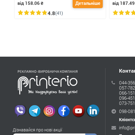
від 158.06
₴
Детальніше
від 187.49
4.8
(41)
Конта
044-356
057-782
066-151
096-451
073-751
098-081
Клієнтс
info@pr
Дізнавайся про нові акції