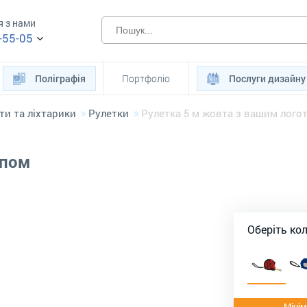
я з нами
-55-05
Поліграфія
Портфоліо
Послуги дизайну
ти та ліхтарики
Рулетки
Рулетка 5 м жовта з вашим лого
ипом
Оберіть ко
Мінім