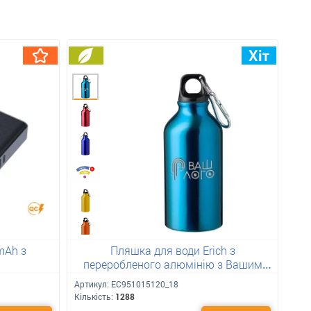
mAh з
Пляшка для води Erich з
переробленого алюмінію з Вашим
лого 400 мл
Артикул:
ЕС951015120_18
Кількість:
1288