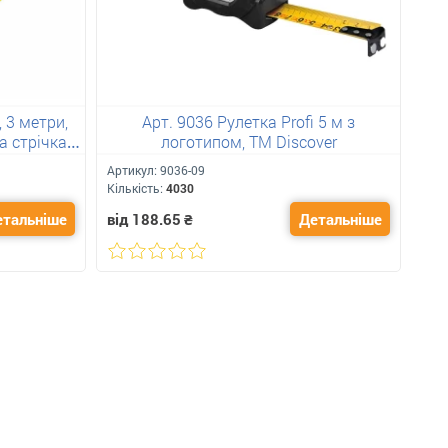
 3 метри,
Арт. 9036 Рулетка Profi 5 м з
Рул
а стрічка з
логотипом, ТМ Discover
Артикул:
9036-09
Арт
Кількість:
4030
Кіль
етальніше
від 188.65
₴
Детальніше
від