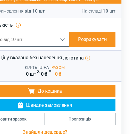
 замовлення
від
10
шт
На складі
10
шт
ькість
Розрахувати
Ціну вказано без нанесення
логотипа
КІЛ-ТЬ
ЦІНА
РАЗОМ
x
=
0 шт
0
₴
0
₴
До кошика
Швидке замовлення
овити зразок
Пропозиція
Знайшли дешевше?