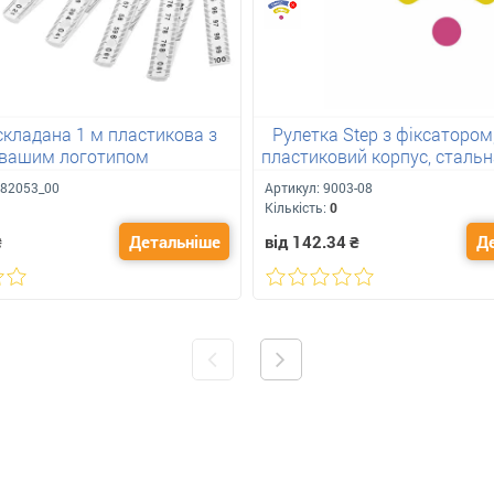
складана 1 м пластикова з
Рулетка Step з фіксатором,
вашим логотипом
пластиковий корпус, стальн
логотипом
82053_00
Артикул:
9003-08
Кількість:
0
₴
Детальніше
від 142.34
₴
Д