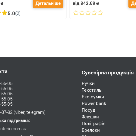
₴
Детальніше
від 842.69
₴
Д
5.0
(2)
кти
Сувенірна продукція
-55-05
Ручки
-55-05
Текстиль
-55-05
Еко-сумки
-55-05
Power bank
-55-05
Посуд
-37-82
(viber, telegram)
Флешки
ька підтримка:
Поліграфія
interio.com.ua
Брелоки