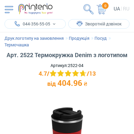
0
UA
RU
044-356-55-05
Зворотній дзвінок
Друк логотипу на замовлення
Продукція
Посуд
Термочашка
Арт. 2522 Термокружка Denim з логотипом
Артикул:
2522-04
4.7
/
/
13
404.96
від
₴