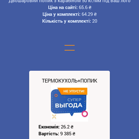
Двошаровий попик з карабіном 50 кг/мм під ваш лого
Ціна на сайті:
65.6
₴
Ціна у комплекті:
64.29
₴
Кількість у комплекті:
20
=
ТЕРМОКУХОЛЬ+ПОПИК
Економія:
26.2
₴
Вартість:
9 385
₴