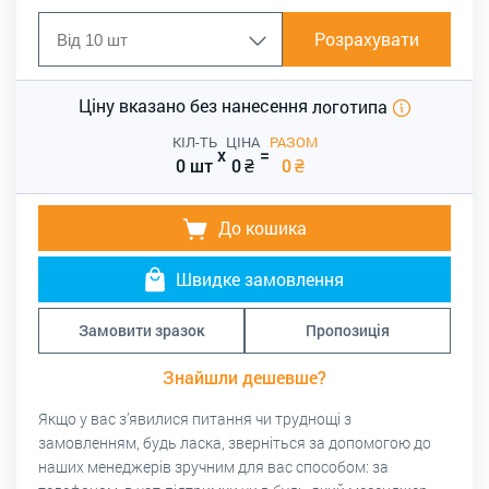
Розрахувати
Ціну вказано без нанесення
логотипа
КІЛ-ТЬ
ЦІНА
РАЗОМ
x
=
0 шт
0
₴
0
₴
До кошика
Швидке замовлення
Замовити зразок
Пропозиція
Знайшли дешевше?
Якщо у вас з’явилися питання чи труднощі з
замовленням, будь ласка, зверніться за допомогою до
наших менеджерів зручним для вас способом: за