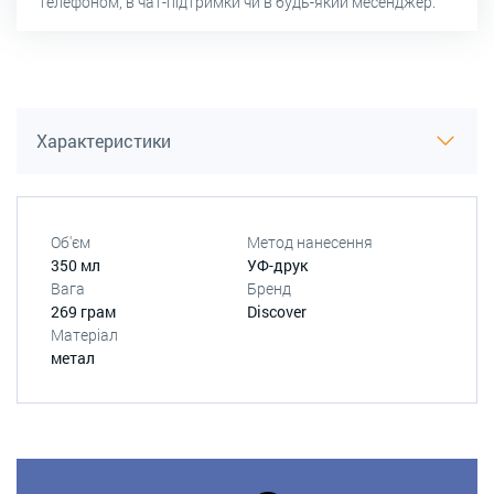
телефоном, в чат-підтримки чи в будь-який месенджер.
Характеристики
Об'єм
Метод нанесення
350 мл
УФ-друк
Вага
Бренд
269 грам
Discover
Матеріал
метал