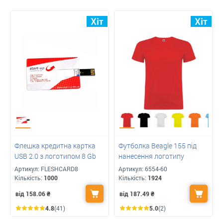
Флешка кредитна картка
Футболка Beagle 155 під
USB 2.0 з логотипом 8 Gb
нанесення логотипу
Артикул:
FLESHCARD8
Артикул:
6554-60
Кількість:
1000
Кількість:
1924
від 158.06
₴
від 187.49
₴
4.8
(41)
5.0
(2)