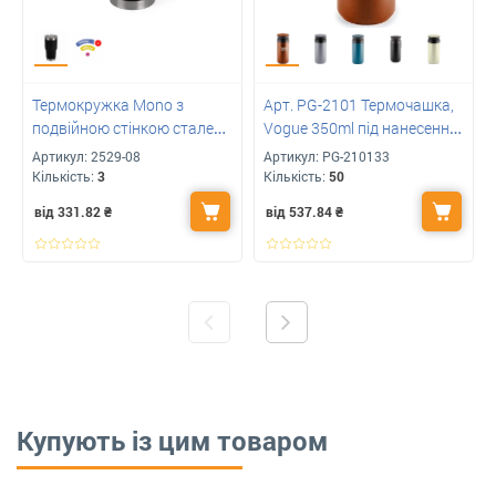
Термокружка Mono з
Арт. PG-2101 Термочашка,
подвійною стінкою сталева
Vogue 350ml під нанесення
з Вашим лого 500 мл Арт:
вашого логотипу
Артикул:
2529-08
Артикул:
PG-210133
2529
Кількість:
3
Кількість:
50
від 331.82
₴
від 537.84
₴
Купують із цим товаром