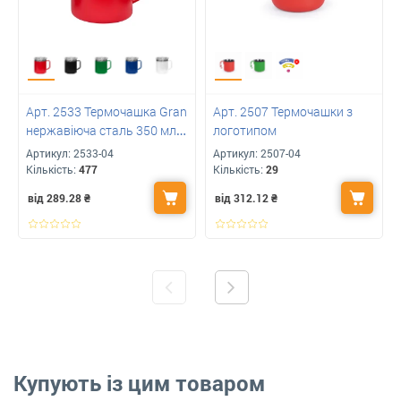
Арт. 2533 Термочашка Gran
Арт. 2507 Термочашки з
нержавіюча сталь 350 мл з
логотипом
лого
Артикул:
2533-04
Артикул:
2507-04
Кількість:
477
Кількість:
29
від 289.28
₴
від 312.12
₴
Купують із цим товаром