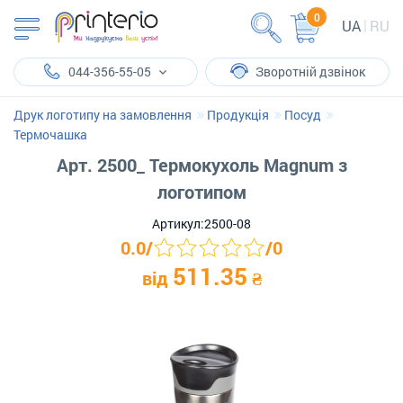
0
UA
RU
044-356-55-05
Зворотній дзвінок
Друк логотипу на замовлення
Продукція
Посуд
Термочашка
Арт. 2500_ Термокухоль Magnum з
логотипом
Артикул:
2500-08
0.0
/
/
0
511.35
від
₴