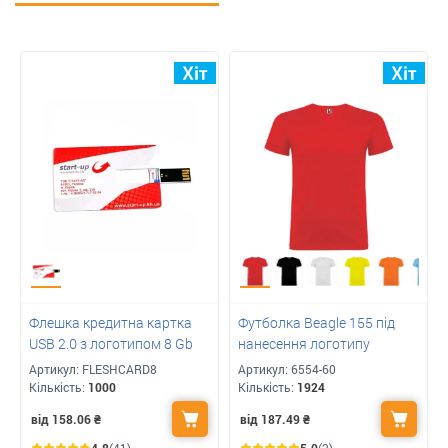
Флешка кредитна картка
Футболка Beagle 155 під
USB 2.0 з логотипом 8 Gb
нанесення логотипу
Артикул:
FLESHCARD8
Артикул:
6554-60
Кількість:
1000
Кількість:
1924
від 158.06
₴
від 187.49
₴
4.8
(41)
5.0
(2)