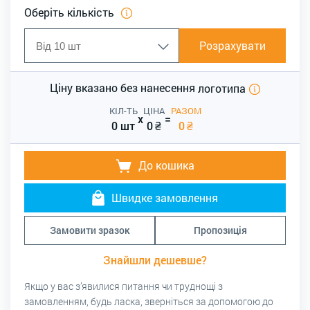
Оберіть кількість
Розрахувати
Ціну вказано без нанесення
логотипа
КІЛ-ТЬ
ЦІНА
РАЗОМ
x
=
0 шт
0
₴
0
₴
До кошика
Швидке замовлення
Замовити зразок
Пропозиція
Знайшли дешевше?
Якщо у вас з’явилися питання чи труднощі з
замовленням, будь ласка, зверніться за допомогою до