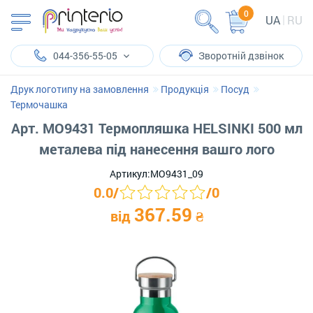
0
UA
RU
044-356-55-05
Зворотній дзвінок
Друк логотипу на замовлення
Продукція
Посуд
Термочашка
Арт. MO9431 Термопляшка HELSINKI 500 мл
металева під нанесення вашго лого
Артикул:
MO9431_09
0.0
/
/
0
367.59
від
₴