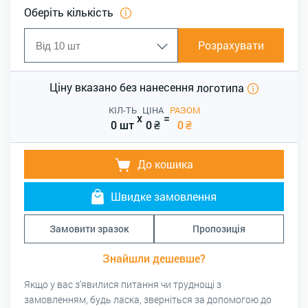
Оберіть кількість
Розрахувати
Ціну вказано без нанесення
логотипа
КІЛ-ТЬ
ЦІНА
РАЗОМ
x
=
0 шт
0
₴
0
₴
До кошика
Швидке замовлення
Замовити зразок
Пропозиція
Знайшли дешевше?
Якщо у вас з’явилися питання чи труднощі з
замовленням, будь ласка, зверніться за допомогою до