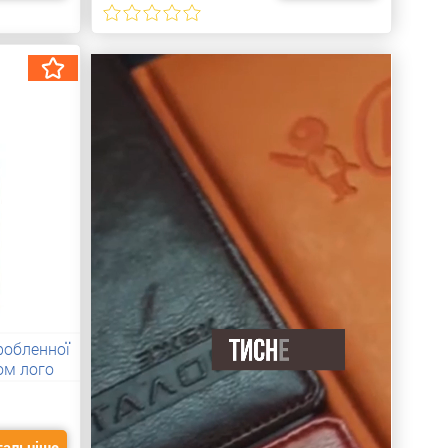
робленної
ом лого
тальніше