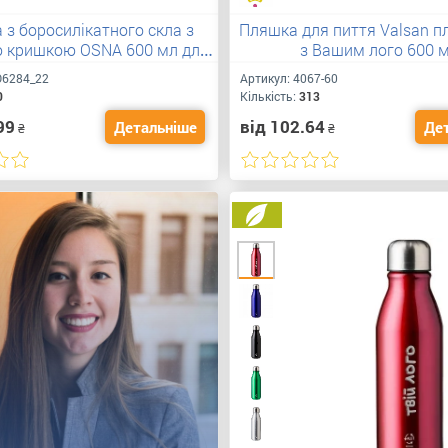
 з боросилікатного скла з
Пляшка для пиття Valsan п
 кришкою OSNA 600 мл для
з Вашим лого 600 
уку вашого логотипу
6284_22
Артикул:
4067-60
0
Кількість:
313
99
від 102.64
Детальніше
Де
₴
₴