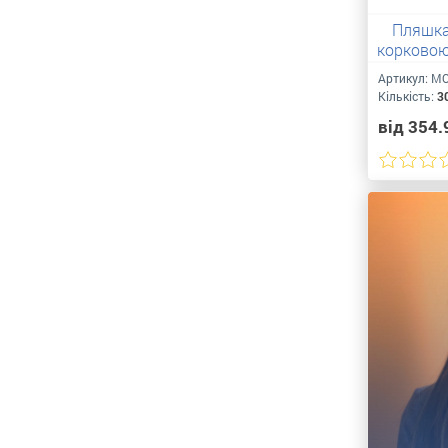
Пляшка
корковою
др
Артикул:
MO
Кількість:
3
від 354.