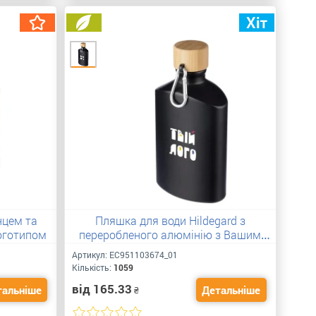
нцем та
Пляшка для води Hildegard з
логотипом
переробленого алюмінію з Вашим
лого 500 мл
Артикул:
ЕС951103674_01
Кількість:
1059
від 165.33
тальніше
Детальніше
₴