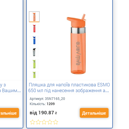
y з
Пляшка для напоїв пластикова ESMO
 з Вашим
650 мл під нанесення зображення або
логотипа замовника
Артикул:
35N7165_20
Кількість:
1209
від 190.87
альніше
Детальніше
₴