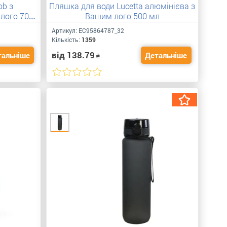
ob з
Пляшка для води Lucetta алюмінієва з
 лого 700
Вашим лого 500 мл
Артикул:
ЕС95864787_32
Кількість:
1359
від 138.79
тальніше
Детальніше
₴