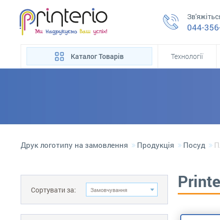
Зв'яжітьс
044-356
Каталог Товарів
Технології
Друк логотипу на замовлення
Продукція
Посуд
П
Print
Сортувати за:
Замовчування