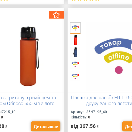
 з тритану з ремінцем та
Пляшка для напоїв FITTO 5
ом Orinoco 650 мл з лого
друку вашого логот
N7215_10
Артикул:
35N7195_40
18
Кількість:
0
28
від 367.56
Детальніше
Де
₴
₴