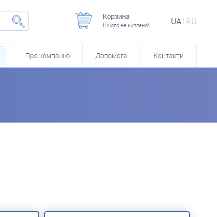
Корзина
UA
RU
Нічого не куплено!
Про компанію
Допомога
Контакти