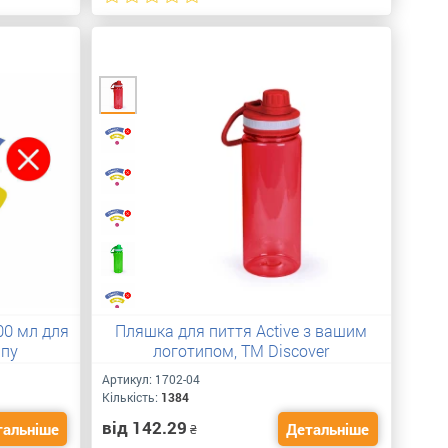
00 мл для
Пляшка для пиття Active з вашим
ипу
логотипом, ТМ Discover
Артикул:
1702-04
Кількість:
1384
від 142.29
тальніше
Детальніше
₴