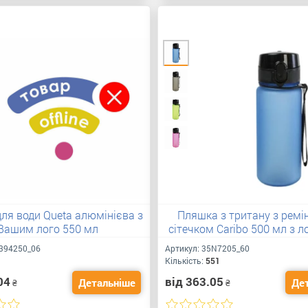
ля води Queta алюмінієва з
Пляшка з тритану з ремі
Вашим лого 550 мл
сітечком Caribo 500 мл з 
394250_06
Артикул:
35N7205_60
Кількість:
551
04
від 363.05
Детальніше
Де
₴
₴