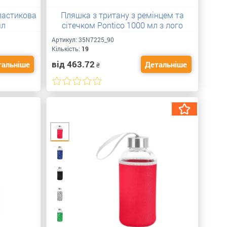
ластикова
Пляшка з тритану з ремінцем та
мл
сітечком Pontico 1000 мл з лого
Артикул:
35N7225_90
Кількість:
19
від 463.72
тальніше
Детальніше
₴