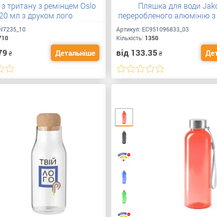
з тритану з ремінцем Oslo
Пляшка для води Jak
20 мл з друком лого
переробленого алюмінію з
мл
N7235_10
Артикул:
ЕС951096833_03
710
Кількість:
1350
79
від 133.35
Детальніше
Де
₴
₴