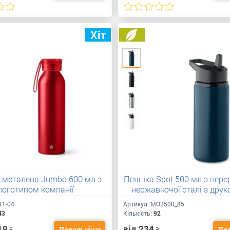
 металева Jumbo 600 мл з
Пляшка Spot 500 мл з пере
логотипом компанії
нержавіючої сталі з друк
11-04
Артикул:
MO2500_85
43
Кількість:
92
19
від 234
Детальніше
Де
₴
₴