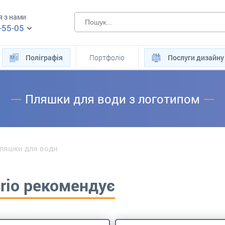
я з нами
-55-05
Поліграфія
Портфоліо
Послуги дизайну
Пляшки для води з логотипом
ляшки для води
erio рекомендує