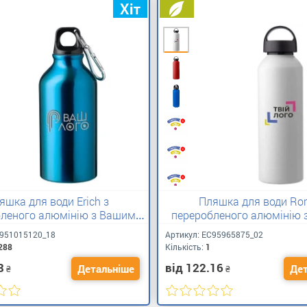
яшка для води Erich з
Пляшка для води Ror
бленого алюмінію з Вашим
переробленого алюмінію
лого 400 мл
лого 800 мл
951015120_18
Артикул:
ЕС95965875_02
288
Кількість:
1
8
від 122.16
Детальніше
Дет
₴
₴