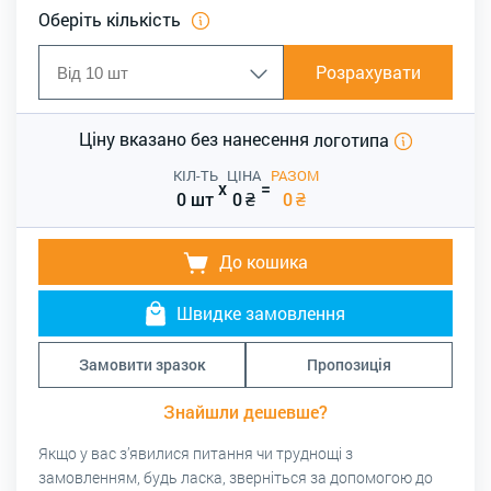
Оберіть кількість
Розрахувати
Ціну вказано без нанесення
логотипа
КІЛ-ТЬ
ЦІНА
РАЗОМ
x
=
0 шт
0
₴
0
₴
До кошика
Швидке замовлення
Замовити зразок
Пропозиція
Знайшли дешевше?
Якщо у вас з’явилися питання чи труднощі з
замовленням, будь ласка, зверніться за допомогою до