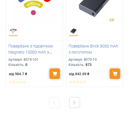
Повербанк з підсвіткою
Повербанк Brick 9000 mAh
Magneto 10000 mAh з
з логотипом
Вашим логотипом
Артикул:
8074-101
Артикул:
8070-10
Кількість:
0
Кількість:
873
від 984.7
₴
від 842.69
₴