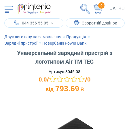
0
UA
RU
044-356-55-05
Зворотній дзвінок
Друк логотипу на замовлення
Продукція
Зарядні пристрої
Повербанк| Power Bank
Універсальний зарядний пристрій з
логотипом Air TM TEG
Артикул:
8045-08
0.0
/
/
0
793.69
від
₴