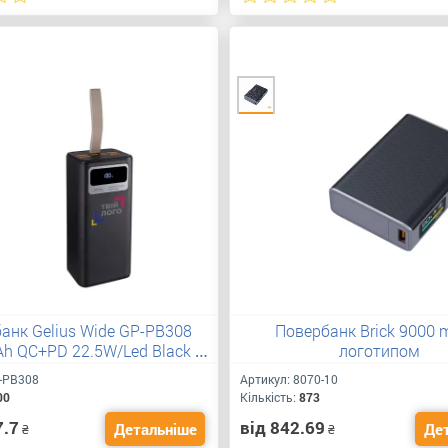
анк Gelius Wide GP-PB308
Повербанк Brick 9000 
h QC+PD 22.5W/Led Black з
логотипом
лого
-PB308
Артикул:
8070-10
00
Кількість:
873
7.7
від 842.69
Детальніше
Де
₴
₴