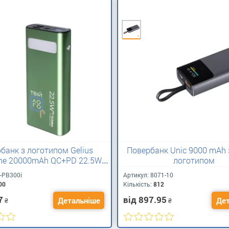
банк з логотипом Gelius
Повербанк Unic 9000 mAh
one 20000mAh QC+PD 22.5W
логотипом
Green
-PB300i
Артикул:
8071-10
00
Кількість:
812
7
від 897.95
Детальніше
Дет
₴
₴