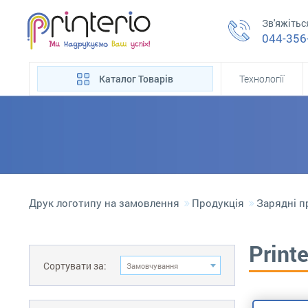
Зв'яжітьс
044-356
Каталог Товарів
Технології
Друк логотипу на замовлення
Продукція
Зарядні п
Print
Сортувати за:
Замовчування