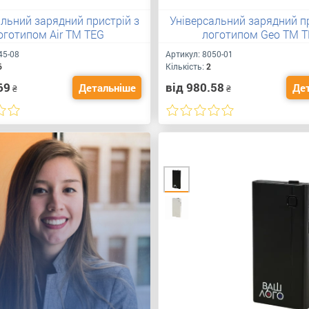
альний зарядний пристрій з
Універсальний зарядний пр
оготипом Air TM TEG
логотипом Geo TM 
45-08
Артикул:
8050-01
6
Кількість:
2
69
від 980.58
Детальніше
Де
₴
₴