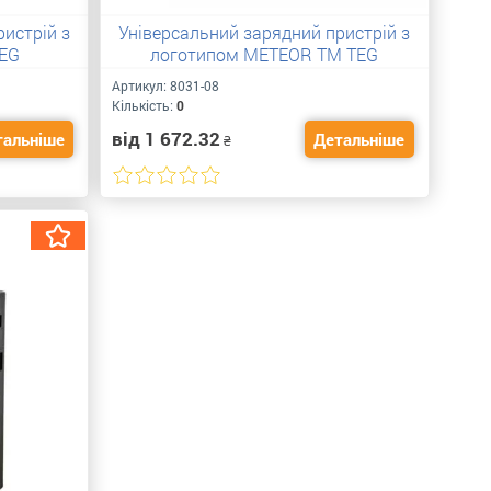
истрій з
Універсальний зарядний пристрій з
TEG
логотипом METEOR TM TEG
Артикул:
8031-08
Кількість:
0
від 1 672.32
тальніше
Детальніше
₴