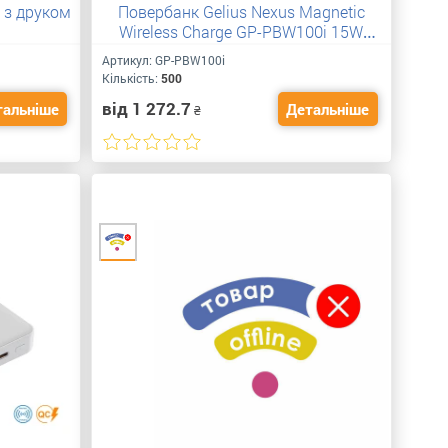
 з друком
Повербанк Gelius Nexus Magnetic
Wireless Charge GP-PBW100i 15W
5000mAh з логотипом
Артикул:
GP-PBW100i
Кількість:
500
від 1 272.7
тальніше
Детальніше
₴