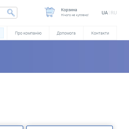
Корзина
UA
RU
Нічого не куплено!
Про компанію
Допомога
Контакти