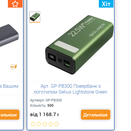
 з Вашим
Арт. GP-PB300 Повербанк з
логотипом Gelius Lightstone Green
Артикул:
GP-PB300
Кількість:
500
від 1 168.7
альніше
Детальніше
₴