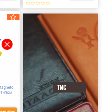
Magneto
отипом
тальніше