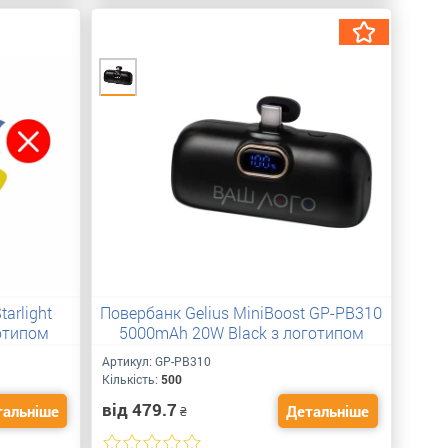
arlight
Повербанк Gelius MiniBoost GP-PB310
отипом
5000mAh 20W Black з логотипом
Артикул:
GP-PB310
Кількість:
500
від 479.7
тальніше
Детальніше
₴