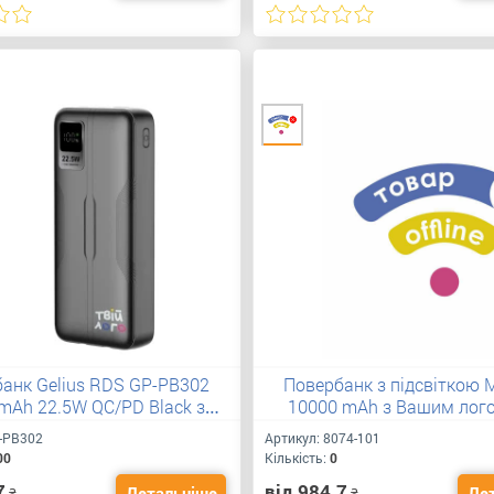
анк Gelius RDS GP-PB302
Повербанк з підсвіткою 
mAh 22.5W QC/PD Black з
10000 mAh з Вашим лог
логотипом
-PB302
Артикул:
8074-101
00
Кількість:
0
7
від 984.7
Детальніше
Де
₴
₴