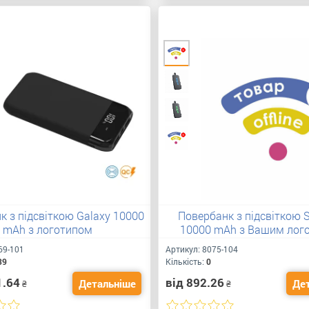
к з підсвіткою Galaxy 10000
Повербанк з підсвіткою St
mAh з логотипом
10000 mAh з Вашим лог
69-101
Артикул:
8075-104
39
Кількість:
0
1.64
від 892.26
Детальніше
Де
₴
₴