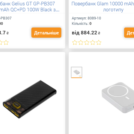
банк Gelius GT GP-PB307
Повербанк Glam 10000 mAh
mAh QC+PD 100W Black з
логотипу
Вашим лого
-PB307
Артикул:
8089-10
00
Кількість:
0
8.7
від 884.22
Детальніше
Де
₴
₴