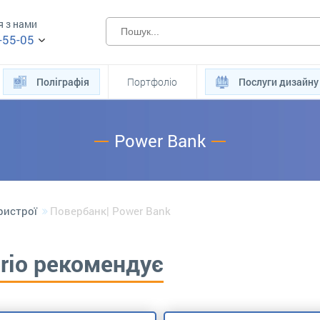
я з нами
-55-05
Поліграфія
Портфоліо
Послуги дизайну
Power Bank
ристрої
Повербанк| Power Bank
erio рекомендує