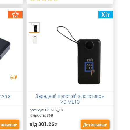
mAh з
Зарядний пристрій з логотипом
VOIME10
Артикул:
P01202_P9
Кількість:
769
від 801.26
тальніше
Детальніше
₴