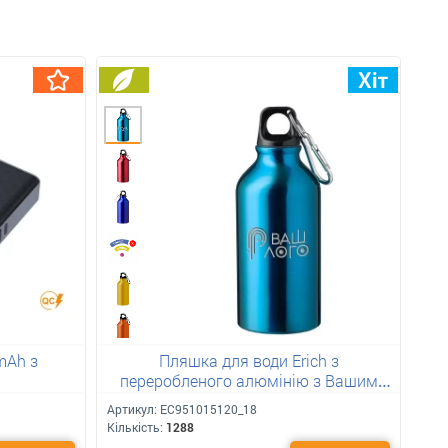
mAh з
Пляшка для води Erich з
переробленого алюмінію з Вашим
лого 400 мл
Артикул:
ЕС951015120_18
Кількість:
1288