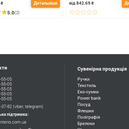
₴
Детальніше
від 842.69
₴
Д
5.0
(2)
кти
Сувенірна продукція
-55-05
Ручки
-55-05
Текстиль
-55-05
Еко-сумки
-55-05
Power bank
-55-05
Посуд
-37-82
(viber, telegram)
Флешки
ька підтримка:
Поліграфія
interio.com.ua
Брелоки