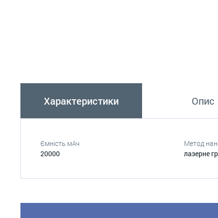
Характеристики
Опис
Ємність мАч
Метод нан
20000
лазерне г