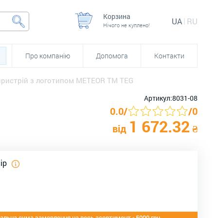
Корзина
UA
RU
Нічого не куплено!
Про компанію
Допомога
Контакти
пристрій з логотипом METEOR TM TEG
Артикул:
8031-08
0.0
/
/
0
1 672.32
від
₴
лір
альна сума замовлення на весь асортимент - 5000 грн.