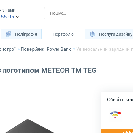
я з нами
-55-05
Поліграфія
Портфоліо
Послуги дизайну
ристрої
Повербанк| Power Bank
Універсальний зарядний 
 з логотипом METEOR TM TEG
Оберіть ко
Мінім