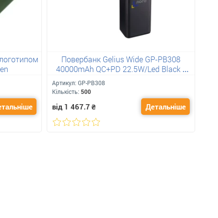
 логотипом
Повербанк Gelius Wide GP-PB308
По
een
40000mAh QC+PD 22.5W/Led Black з
лого
Артикул:
GP-PB308
Арт
Кількість:
500
Кіль
етальніше
від 1 467.7
₴
Детальніше
від