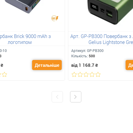
рбанк Brick 9000 mAh з
Арт. GP-PB300 Повербанк з
логотипом
Gelius Lightstone Gr
0-10
Артикул:
GP-PB300
3
Кількість:
500
₴
Детальніше
від 1 168.7
₴
Д