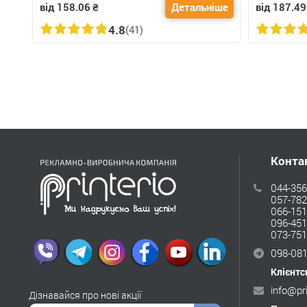
від 158.06
₴
Детальніше
від 187.49
4.8
(41)
Конта
044-356
057-782
066-151
096-451
073-751
098-081
Клієнтс
info@pr
Дізнавайся про нові акції