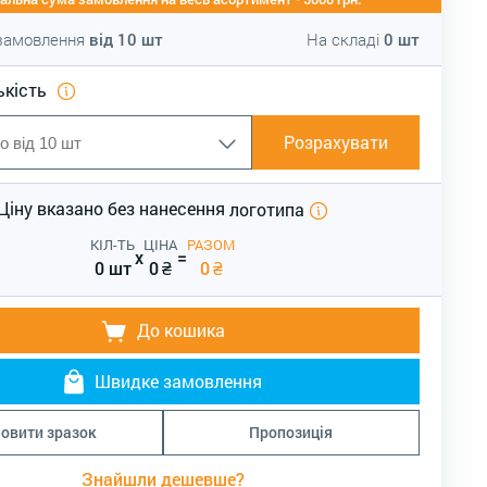
 замовлення
від
10
шт
На складі
0
шт
ькість
Розрахувати
Ціну вказано без нанесення
логотипа
КІЛ-ТЬ
ЦІНА
РАЗОМ
x
=
0 шт
0
₴
0
₴
До кошика
Швидке замовлення
овити зразок
Пропозиція
Знайшли дешевше?