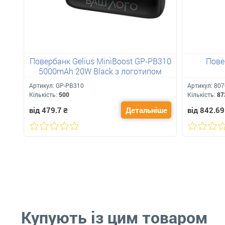
Повербанк Gelius MiniBoost GP-PB310
Пове
5000mAh 20W Black з логотипом
Артикул:
GP-PB310
Артикул:
807
Кількість:
500
Кількість:
87
від 479.7
₴
Детальніше
від 842.69
Купують із цим товаром