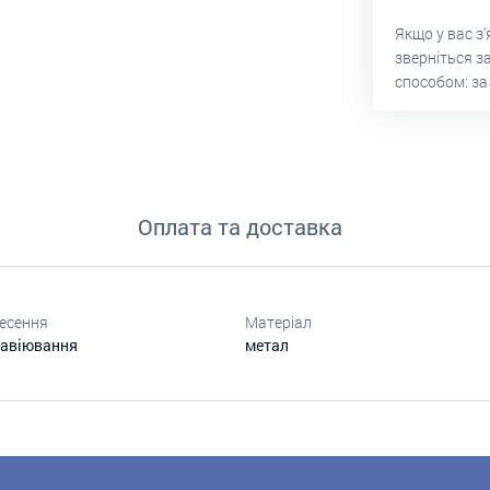
Якщо у вас з
зверніться з
способом: за
Оплата та доставка
есення
Матеріал
равіювання
метал