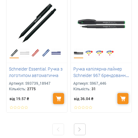
Schneider Essential. Ручка з
Ручка капілярна-лайнер
логотипом автоматична
Schneider 967 брендованна
з вашим логотипом
Артикул:
S93739_18947
Артикул:
S967_446
Кількість:
2775
Кількість:
31
від 19.57
₴
від 36.04
₴