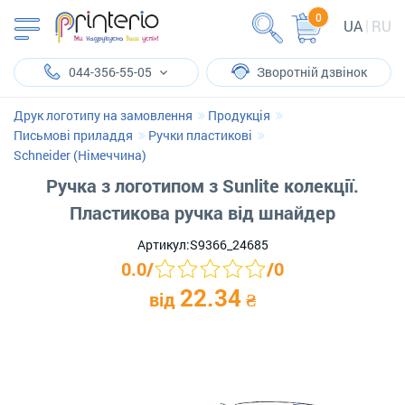
0
UA
RU
044-356-55-05
Зворотній дзвінок
Друк логотипу на замовлення
Продукція
Письмові приладдя
Ручки пластикові
Schneider (Німеччина)
Ручка з логотипом з Sunlite колекції.
Пластикова ручка від шнайдер
Артикул:
S9366_24685
0.0
/
/
0
22.34
від
₴