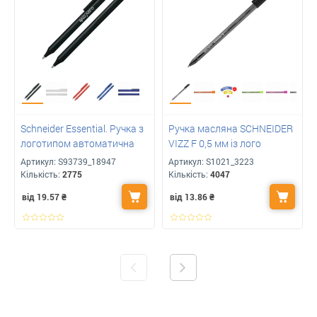
Schneider Essential. Ручка з
Ручка масляна SCHNEIDER
логотипом автоматична
VIZZ F 0,5 мм із лого
Артикул:
S93739_18947
Артикул:
S1021_3223
Кількість:
2775
Кількість:
4047
від 19.57
₴
від 13.86
₴