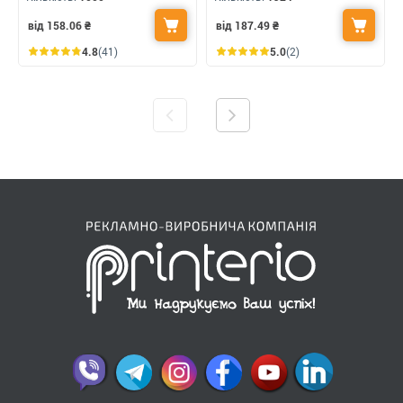
від 158.06
₴
від 187.49
₴
4.8
(41)
5.0
(2)