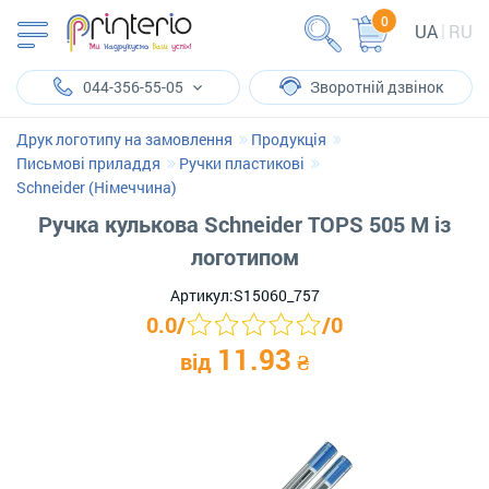
0
UA
RU
044-356-55-05
Зворотній дзвінок
Друк логотипу на замовлення
Продукція
Письмові приладдя
Ручки пластикові
Schneider (Німеччина)
Ручка кулькова Schneider TOPS 505 М із
логотипом
Артикул:
S15060_757
0.0
/
/
0
11.93
від
₴