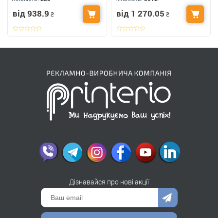
ваше лого
вентиляції з логотипом
від 938.9
від 1 270.05
₴
₴
Дізнавайся про нові акції