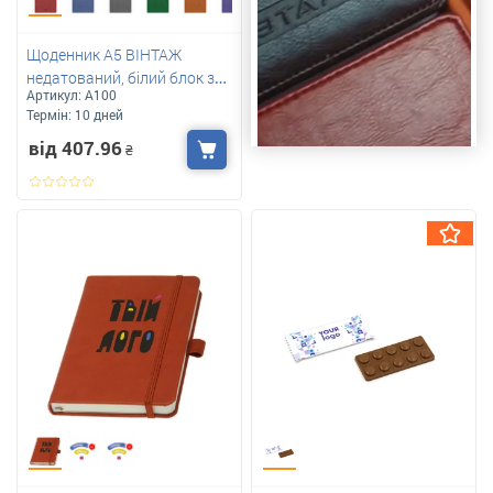
Щоденник А5 ВІНТАЖ
недатований, білий блок з
Артикул:
A100
вашим лого
Термін:
10 дней
від 407.96
₴