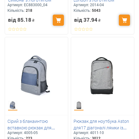
Артикул:
ЕС883000_04
Артикул:
2014-04
Кількість:
218
Кількість:
5043
від 85.18
від 37.94
₴
₴
Сірий з блакаинтою
Рюкзак для ноутбука Aston
вставкою рюкзак для
для17 діагоналі лямки із
Артикул:
4005-05
Артикул:
4011-10
ноутбука 15” Accord під
пасивною системою
Кількість:
223
Кількість:
3012