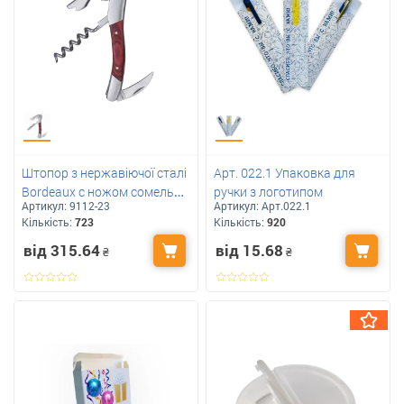
Штопор з нержавіючої сталі
Арт. 022.1 Упаковка для
Bordeaux с ножом сомельє
ручки з логотипом
Артикул:
9112-23
Артикул:
Арт.022.1
під друк вашого лого
Кількість:
723
Кількість:
920
від 315.64
від 15.68
₴
₴