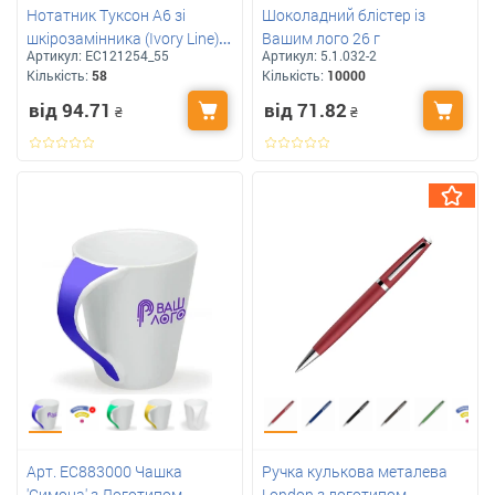
Нотатник Туксон А6 зі
Шоколадний блістер із
шкірозамінника (Ivory Line)
Вашим лого 26 г
Артикул:
ЕС121254_55
Артикул:
5.1.032-2
аркуши кольору слонової
Кількість:
58
Кількість:
10000
кістки, щільність – 80 г/м² з
від 94.71
від 71.82
логотипом
₴
₴
Арт. ЕС883000 Чашка
Ручка кулькова металева
'Симона' з Логотипом
London з логотипом