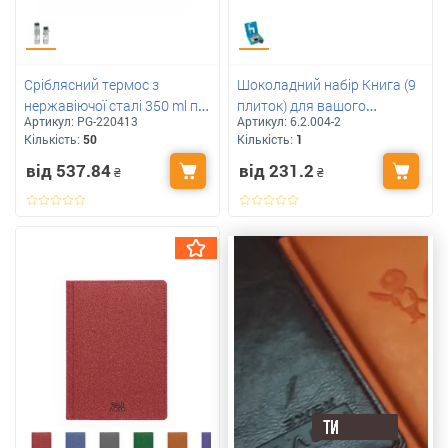
Сріблясний термос з
Шоколадний набір Книга (9
нержавіючої сталі 350 ml під
плиток) для вашого
Артикул:
PG-220413
Артикул:
6.2.004-2
друк вашого логотипу
логотипу 45 г
Кількість:
50
Кількість:
1
від 537.84
від 231.2
₴
₴