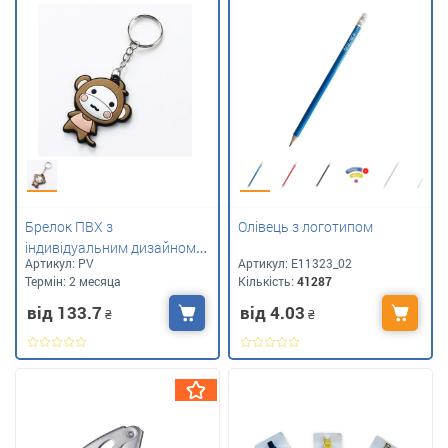
Брелок ПВХ з
Олівець з логотипом
індивідуальним дизайном
Артикул:
PV
Артикул:
E11323_02
під ваше лого
Термін:
2 месяца
Кількість:
41287
від 133.7
від 4.03
₴
₴