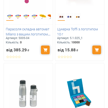
Парасоля складна автомат
Цукерка Toffi з логотипом
Milano з вашим логотипом,
10 г
Артикул:
5005-04
Артикул:
5.1.025_1
TM Discover діаметр - 96 см
Кількість:
0
Кількість:
10000
від 385.29
від 15.88
₴
₴