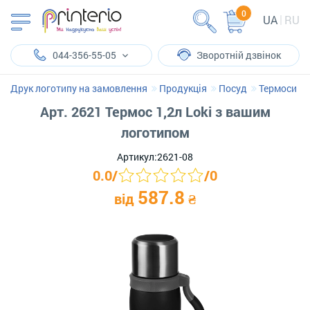
0
UA
RU
044-356-55-05
Зворотній дзвінок
Друк логотипу на замовлення
Продукція
Посуд
Термоси
Арт. 2621 Термос 1,2л Loki з вашим
логотипом
Артикул:
2621-08
0.0
/
/
0
587.8
від
₴