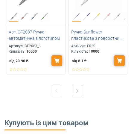
Арт. CF2087 Ручка
Ручка Sunflower
автоматична з логотипом
пластикова з поворотним
механізмом із логотипом
Артикул:
CF2087_1
Артикул:
F029
Кількість:
10000
Кількість:
10000
від 20.96
₴
від 6.1
₴
Купують із цим товаром