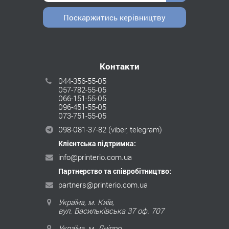
Поскаржитись керівництву
Контакти
044-356-55-05
057-782-55-05
066-151-55-05
096-451-55-05
073-751-55-05
098-081-37-82
(viber, telegram)
Клієнтська підтримка:
info@printerio.com.ua
Партнерство та співробітництво:
partners@printerio.com.ua
Україна, м. Київ,
вул. Васильківська 37 оф. 707
Україна, м. Дніпро,