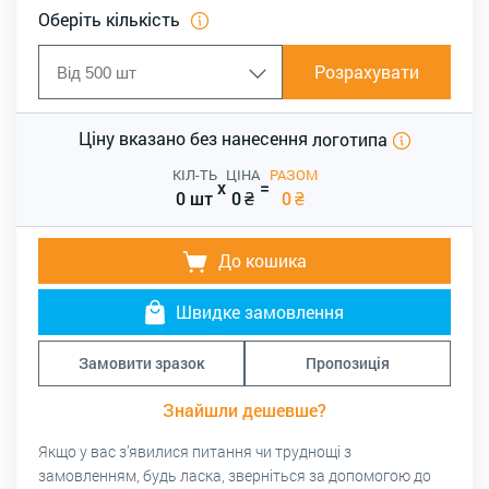
Оберіть кількість
Розрахувати
Ціну вказано без нанесення
логотипа
КІЛ-ТЬ
ЦІНА
РАЗОМ
x
=
0 шт
0
₴
0
₴
До кошика
Швидке замовлення
Замовити зразок
Пропозиція
Знайшли дешевше?
Якщо у вас з’явилися питання чи труднощі з
замовленням, будь ласка, зверніться за допомогою до