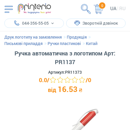
0
UA
RU
044-356-55-05
Зворотній дзвінок
Друк логотипу на замовлення
Продукція
Письмові приладдя
Ручки пластикові
Китай
Ручка автоматична з логотипом Арт:
PR1137
Артикул:
PR11373
0.0
/
/
0
16.53
від
₴