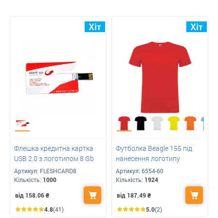
Флешка кредитна картка
Футболка Beagle 155 під
USB 2.0 з логотипом 8 Gb
нанесення логотипу
Артикул:
FLESHCARD8
Артикул:
6554-60
Кількість:
1000
Кількість:
1924
від 158.06
₴
від 187.49
₴
4.8
(41)
5.0
(2)