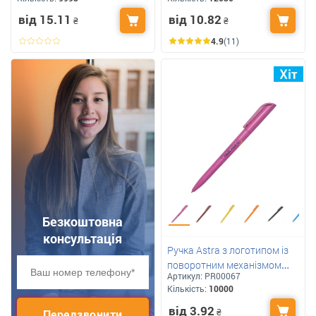
PR013
від 15.11
від 10.82
₴
₴
4.9
(11)
Безкоштовна
консультація
Ручка Astra з логотипом із
поворотним механізмом
Артикул:
PR00067
матова Арт: R0006
Кількість:
10000
від 3.92
₴
Передзвонити