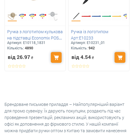
Ручка з логотипом кулькова
Ручка із логотипом
на підставці Economix POST
Арт:E10233
Артикул:
E10118_1831
Артикул:
E10231_01
PEN
Кількість:
4890
Кількість:
942
від 26.97
від 4.54
₴
₴
Брендоване письмове приладдя – Найпопулярніший варіант
для промо сувеніру. Їх дарують покупцям, роздають під час
проведення презентацій, рекламних акцій, використовують у
офісі як доповнення до фірмового стилю. У нашій компанії
можна придбати ручки оптом з Китаю та замовити нанесення