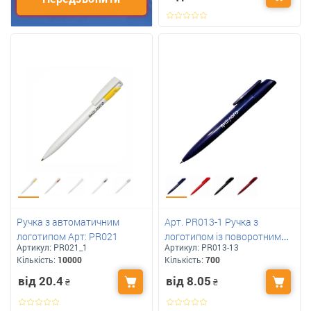
Ручка з автоматичним
Арт. PR013-1 Ручка з
логотипом Арт: PR021
логотипом із поворотним
Артикул:
PR021_1
Артикул:
PR013-13
механізмом
Кількість:
10000
Кількість:
700
від 20.4
від 8.05
₴
₴