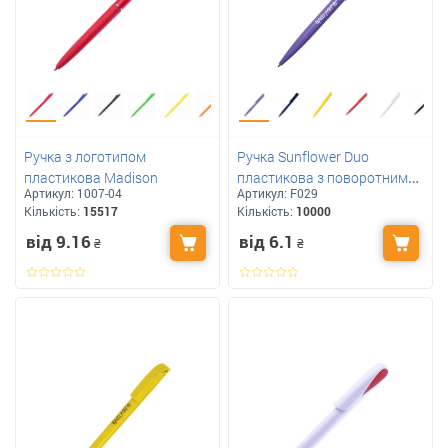
Ручка з логотипом
Ручка Sunflower Duo
пластикова Madison
пластикова з поворотним
Артикул:
1007-04
Артикул:
F029
механізмом із логотипом
Кількість:
15517
Кількість:
10000
від 9.16
від 6.1
₴
₴