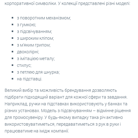
корпоративної символіки. У колекції представлені різні моделі:
з поворотним механізмом;
з гумкою;
з підсвічуванням;
з широким кліпом;
з м'яким грипом;
двоколірні;
з імітацією металу;
стилус;
з петлею для шнурка;
на підставці.
Великий вибір та можливість брендування дозволяють
підібрати підходящий варіант для кожної сфери та завдання.
Наприклад, ручки на підставках використовують у банках та
різних установах. Модель з підсвічуванням – відмінне рішення
для промосувеніру. У будь-якому випадку така річ активно
використовуватиметься, передаватиметься з рук в руки і
працюватиме на імідж компанії.