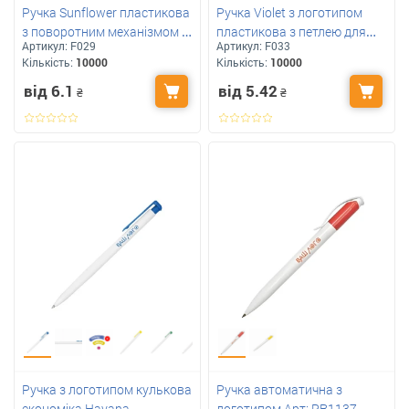
Ручка Sunflower пластикова
Ручка Violet з логотипом
з поворотним механізмом із
пластикова з петлею для
Артикул:
F029
Артикул:
F033
логотипом
шнурка
Кількість:
10000
Кількість:
10000
від 6.1
від 5.42
₴
₴
Ручка з логотипом кулькова
Ручка автоматична з
економіка Havana
логотипом Арт: PR1137