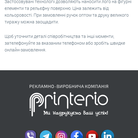
Застосовувані технології дозволяють наносити лого на фігурні
елементи та рельєфну поверхню. Ціна залежить від
кольоровості. При замовленні ручок оптом та друку великого
тиражу можна заощадити.
Щоб уточнити деталі співробітництва та інші моменти,
зателефонуйте за вказаним телефоном або зробіть швидке
онлайн-замовлення.