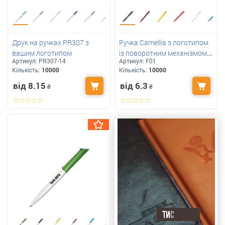
Друк на ручках PR307 з
Ручка Camellia з логотипом
вашим логотипом
із поворотним механізмом.
Артикул:
PR307-14
Артикул:
F01
Україна.
Кількість:
10000
Кількість:
10000
від 8.15
від 6.3
₴
₴