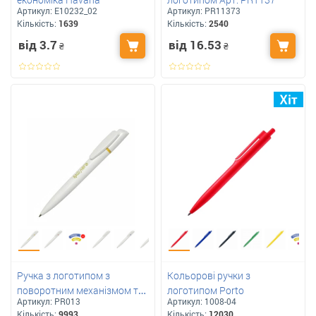
Артикул:
E10232_02
Артикул:
PR11373
Кількість:
1639
Кількість:
2540
від 3.7
від 16.53
₴
₴
Ручка з логотипом з
Кольорові ручки з
поворотним механізмом та
логотипом Porto
Артикул:
PR013
Артикул:
1008-04
кольоровим кільцем Арт:
Кількість:
9993
Кількість:
12030