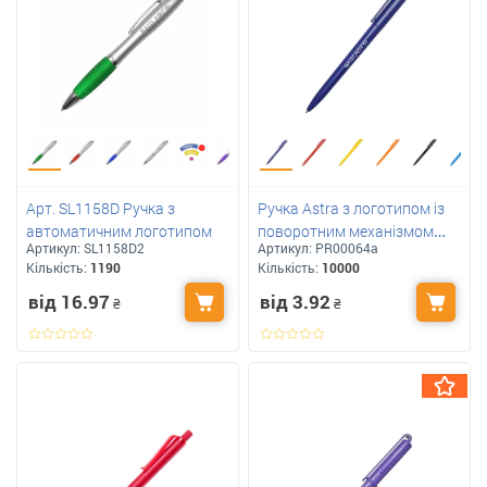
Арт. SL1158D Ручка з
Ручка Astra з логотипом із
автоматичним логотипом
поворотним механізмом
Артикул:
SL1158D2
Артикул:
PR00064а
глянсова Арт: R0006А
Кількість:
1190
Кількість:
10000
від 16.97
від 3.92
₴
₴