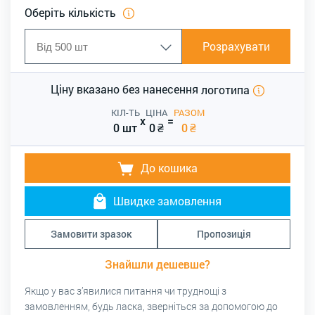
Оберіть кількість
Розрахувати
Ціну вказано без нанесення
логотипа
КІЛ-ТЬ
ЦІНА
РАЗОМ
x
=
0 шт
0
₴
0
₴
До кошика
Швидке замовлення
Замовити зразок
Пропозиція
Знайшли дешевше?
Якщо у вас з’явилися питання чи труднощі з
замовленням, будь ласка, зверніться за допомогою до