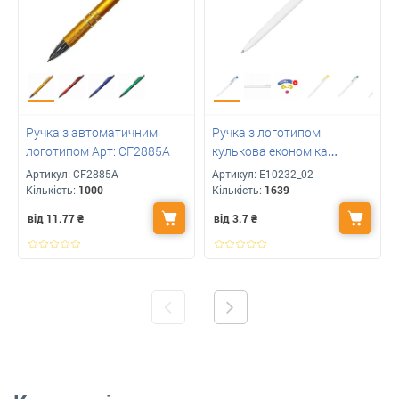
Ручка з автоматичним
Ручка з логотипом
логотипом Арт: CF2885A
кулькова економіка
Havana
Артикул:
CF2885A
Артикул:
E10232_02
Кількість:
1000
Кількість:
1639
від 11.77
₴
від 3.7
₴