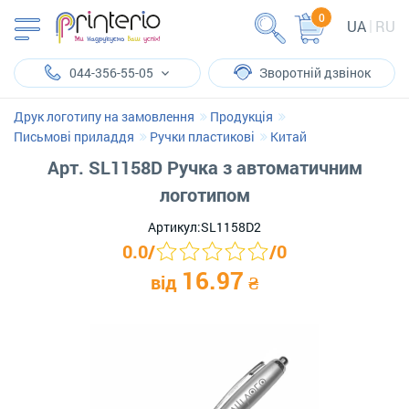
0
UA
RU
044-356-55-05
Зворотній дзвінок
Друк логотипу на замовлення
Продукція
Письмові приладдя
Ручки пластикові
Китай
Арт. SL1158D Ручка з автоматичним
логотипом
Артикул:
SL1158D2
0.0
/
/
0
16.97
від
₴