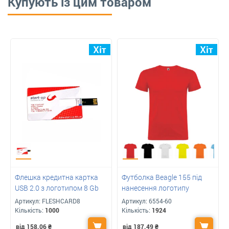
Купують із цим товаром
Флешка кредитна картка
Футболка Beagle 155 під
USB 2.0 з логотипом 8 Gb
нанесення логотипу
Артикул:
FLESHCARD8
Артикул:
6554-60
Кількість:
1000
Кількість:
1924
від 158.06
₴
від 187.49
₴